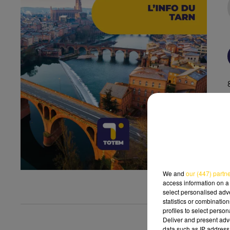
We and
our (447) partn
access information on a 
select personalised ad
statistics or combinatio
profiles to select person
Deliver and present adv
data such as IP address 