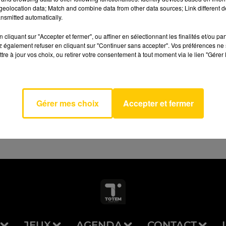
eolocation data; Match and combine data from other data sources; Link different de
nsmitted automatically.
cliquant sur "Accepter et fermer", ou affiner en sélectionnant les finalités et/ou pa
 également refuser en cliquant sur "Continuer sans accepter". Vos préférences ne 
tre à jour vos choix, ou retirer votre consentement à tout moment via le lien "Gérer 
AVEYRON NORD
ine
LAAR
Gérer mes choix
Accepter et fermer
JEUX
AGENDA
CONTACT