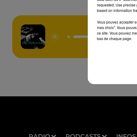
requested; Use precise g
based on information tra
Vous pouvez accepter en 
mes choix". Vous pouvez
ce site. Vous pouvez met
Carol
bas de chaque page.
MC SO
RADIO
PODCASTS
INFOS