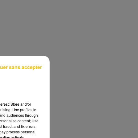
uer sans accepter
erest: Store and/or
tising; Use profiles to
tand audiences through
personalise content; Use
 fraud, and fix errors;
 may process personal
mation actively