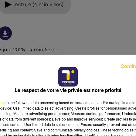
Lecture (4 min 6 sec)
8 juin 2026 - 4 min 6 sec
L'INFO DU TARN DU 08/06/26 À 08H00
Contin
L'info du Tarn
Le respect de votre vie privée est notre priorité
ers
do the following data processing based on your consent and/or our legitimate int
device; Use limited data to select advertising; Create profiles for personalised adver
vertising; Measure advertising performance; Measure content performance; Unders
ns of data from different sources; Develop and improve services; Create profiles to 
alised content; Use limited data to select content; Ensure security, prevent and detect
ertising and content; Save and communicate privacy choices. These technologies
and browsing data to offer following functionalities: Identify devices based on infor