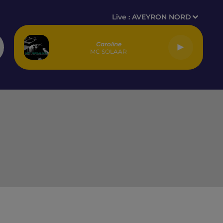
Live :
AVEYRON NORD
Caroline
MC SOLAAR