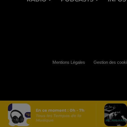
Mentions Légales
Gestion des cook
En ce moment :
0
h -
7
h
Tous les Tempos de la
Musique