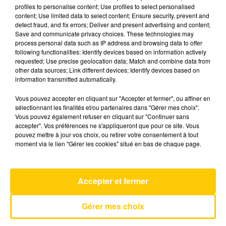
profiles to personalise content; Use profiles to select personalised
content; Use limited data to select content; Ensure security, prevent and
detect fraud, and fix errors; Deliver and present advertising and content;
8 mai 2025 - 4 min 33 sec
Save and communicate privacy choices. These technologies may
L'INFO DU TARN DU 08/05/25 À 18H00
process personal data such as IP address and browsing data to offer
following functionalities: Identify devices based on information actively
requested; Use precise geolocation data; Match and combine data from
L'info du Tarn
other data sources; Link different devices; Identify devices based on
information transmitted automatically.
Vous pouvez accepter en cliquant sur "Accepter et fermer", ou affiner en
sélectionnant les finalités et/ou partenaires dans "Gérer mes choix".
Vous pouvez également refuser en cliquant sur "Continuer sans
accepter". Vos préférences ne s'appliqueront que pour ce site. Vous
pouvez mettre à jour vos choix, ou retirer votre consentement à tout
AVEYRON NORD
moment via le lien "Gérer les cookies" situé en bas de chaque page.
Le Prochain Reve
GRAND CORPS MALADE & STYLETO
Accepter et fermer
Gérer mes choix