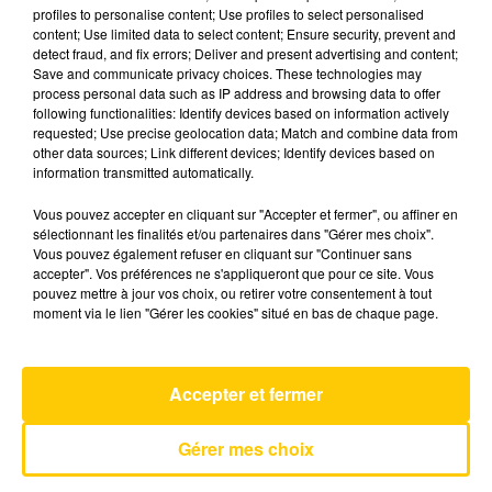
profiles to personalise content; Use profiles to select personalised
content; Use limited data to select content; Ensure security, prevent and
detect fraud, and fix errors; Deliver and present advertising and content;
7 mai 2025 - 4 min 6 sec
Save and communicate privacy choices. These technologies may
L'INFO DU TARN DU 07/05/25 À 06H30
process personal data such as IP address and browsing data to offer
following functionalities: Identify devices based on information actively
requested; Use precise geolocation data; Match and combine data from
L'info du Tarn
other data sources; Link different devices; Identify devices based on
information transmitted automatically.
Vous pouvez accepter en cliquant sur "Accepter et fermer", ou affiner en
sélectionnant les finalités et/ou partenaires dans "Gérer mes choix".
Vous pouvez également refuser en cliquant sur "Continuer sans
accepter". Vos préférences ne s'appliqueront que pour ce site. Vous
pouvez mettre à jour vos choix, ou retirer votre consentement à tout
AVEYRON NORD
moment via le lien "Gérer les cookies" situé en bas de chaque page.
These Walls
DUA LIPA & PIERRE DE MAERE
Accepter et fermer
Gérer mes choix