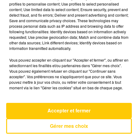
profiles to personalise content; Use profiles to select personalised
content; Use limited data to select content; Ensure security, prevent and
detect fraud, and fix errors; Deliver and present advertising and content;
6 décembre 2025 - 4 min 45 sec
Save and communicate privacy choices. These technologies may
L'INFO DU TARN DU 06/12/25 À 07H30
process personal data such as IP address and browsing data to offer
following functionalities: Identify devices based on information actively
requested; Use precise geolocation data; Match and combine data from
L'info du Tarn
other data sources; Link different devices; Identify devices based on
information transmitted automatically.
Vous pouvez accepter en cliquant sur "Accepter et fermer", ou affiner en
sélectionnant les finalités et/ou partenaires dans "Gérer mes choix".
Vous pouvez également refuser en cliquant sur "Continuer sans
accepter". Vos préférences ne s'appliqueront que pour ce site. Vous
pouvez mettre à jour vos choix, ou retirer votre consentement à tout
AVEYRON NORD
moment via le lien "Gérer les cookies" situé en bas de chaque page.
Don't Give Up
PETER GABRIEL & KATE BUSH
Accepter et fermer
Gérer mes choix