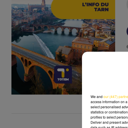
We and
our (447) partn
access information on a 
select personalised ad
statistics or combinatio
profiles to select person
Deliver and present adv
data such as IP address 