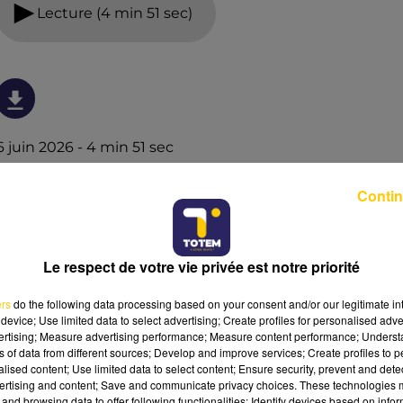
Lecture (4 min 51 sec)
6 juin 2026 - 4 min 51 sec
L'INFO DU TARN DU 06/06/26 À 07H00
Contin
L'info du Tarn
Le respect de votre vie privée est notre priorité
ers
do the following data processing based on your consent and/or our legitimate int
device; Use limited data to select advertising; Create profiles for personalised adver
vertising; Measure advertising performance; Measure content performance; Unders
ns of data from different sources; Develop and improve services; Create profiles to 
alised content; Use limited data to select content; Ensure security, prevent and detect
ertising and content; Save and communicate privacy choices. These technologies
and browsing data to offer following functionalities: Identify devices based on infor