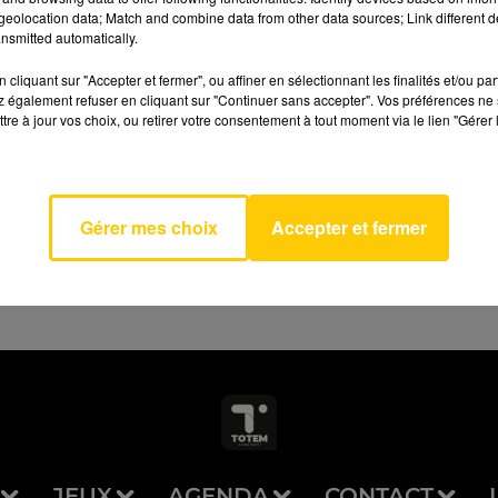
eolocation data; Match and combine data from other data sources; Link different de
nsmitted automatically.
cliquant sur "Accepter et fermer", ou affiner en sélectionnant les finalités et/ou pa
 également refuser en cliquant sur "Continuer sans accepter". Vos préférences ne 
tre à jour vos choix, ou retirer votre consentement à tout moment via le lien "Gérer 
Good
AVEYRON NORD
OTTE
IN
Gérer mes choix
Accepter et fermer
JEUX
AGENDA
CONTACT