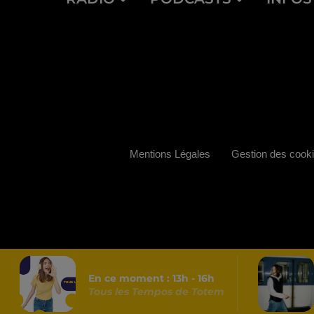
Mentions Légales
Gestion des cook
En ce moment :
13
h -
16
h
Tous les Tempos de Totem