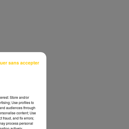
uer sans accepter
erest: Store and/or
tising; Use profiles to
tand audiences through
personalise content; Use
 fraud, and fix errors;
 may process personal
mation actively