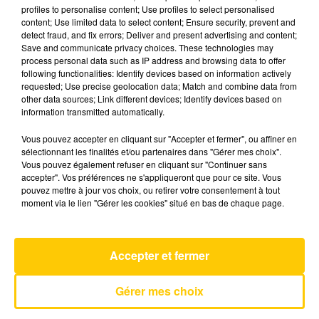
profiles to personalise content; Use profiles to select personalised
content; Use limited data to select content; Ensure security, prevent and
detect fraud, and fix errors; Deliver and present advertising and content;
4 juillet 2026 - 6 min 9 sec
Save and communicate privacy choices. These technologies may
L'INFO DU TARN DU 04/07/26 À 12H29
process personal data such as IP address and browsing data to offer
following functionalities: Identify devices based on information actively
requested; Use precise geolocation data; Match and combine data from
L'info du Tarn
other data sources; Link different devices; Identify devices based on
information transmitted automatically.
Vous pouvez accepter en cliquant sur "Accepter et fermer", ou affiner en
sélectionnant les finalités et/ou partenaires dans "Gérer mes choix".
Vous pouvez également refuser en cliquant sur "Continuer sans
accepter". Vos préférences ne s'appliqueront que pour ce site. Vous
pouvez mettre à jour vos choix, ou retirer votre consentement à tout
AVEYRON NORD
moment via le lien "Gérer les cookies" situé en bas de chaque page.
Song For Jedi
DIONYSOS
Accepter et fermer
Gérer mes choix