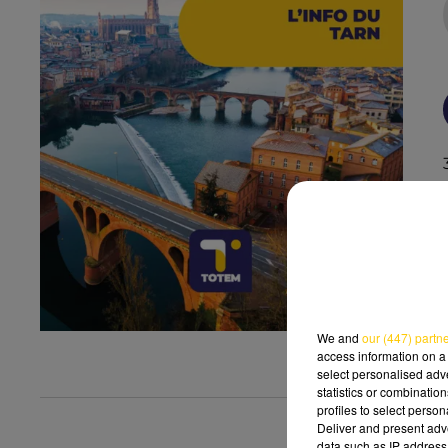
We and
our (447) partn
access information on a 
select personalised ad
statistics or combinatio
profiles to select person
Deliver and present adv
data such as IP address 