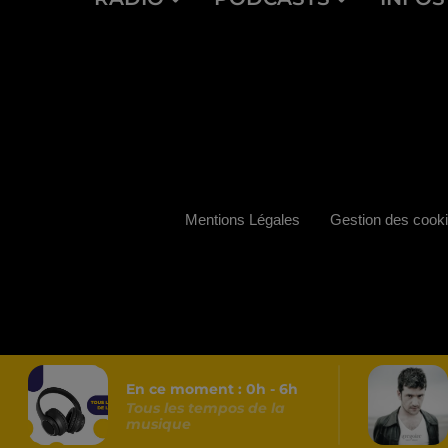
Mentions Légales
Gestion des cook
En ce moment :
0
h -
6
h
Tous les tempos de la
musique