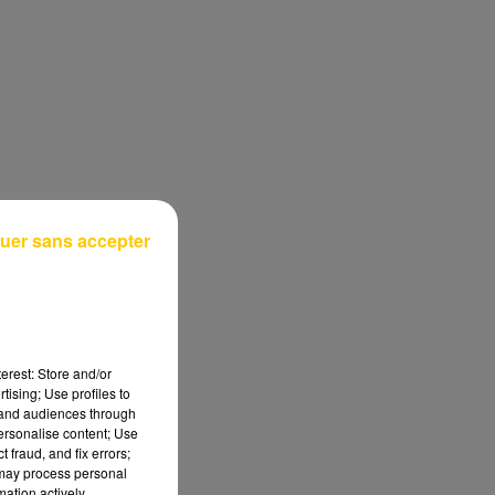
uer sans accepter
erest: Store and/or
tising; Use profiles to
tand audiences through
personalise content; Use
 fraud, and fix errors;
 may process personal
mation actively