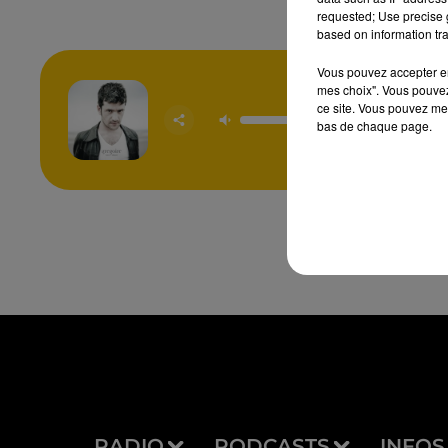
requested; Use precise g
based on information tra
Vous pouvez accepter en 
mes choix". Vous pouvez
ce site. Vous pouvez met
Toi +
bas de chaque page.
GREGO
RADIO
PODCASTS
INFOS