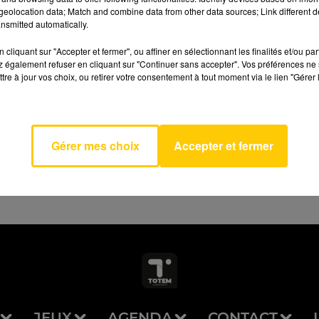
eolocation data; Match and combine data from other data sources; Link different de
nsmitted automatically.
cliquant sur "Accepter et fermer", ou affiner en sélectionnant les finalités et/ou pa
 également refuser en cliquant sur "Continuer sans accepter". Vos préférences ne 
tre à jour vos choix, ou retirer votre consentement à tout moment via le lien "Gérer 
AVEYRON NORD
 Moi
IRE
Gérer mes choix
Accepter et fermer
JEUX
AGENDA
CONTACT