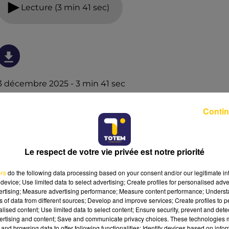
Lecture (3 min 41 sec)
3 décembre 2025 - 3 min 41 sec
L'INFO DU TARN DU 03/12/25 À 19H00
Contin
L'info du Tarn
Le respect de votre vie privée est notre priorité
ers
do the following data processing based on your consent and/or our legitimate int
device; Use limited data to select advertising; Create profiles for personalised adver
vertising; Measure advertising performance; Measure content performance; Unders
ns of data from different sources; Develop and improve services; Create profiles to 
alised content; Use limited data to select content; Ensure security, prevent and detect
ertising and content; Save and communicate privacy choices. These technologies
and browsing data to offer following functionalities: Identify devices based on infor