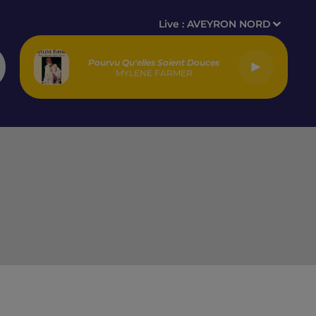
Live :
AVEYRON NORD
Pourvu Qu'elles Soient Douces
MYLENE FARMER