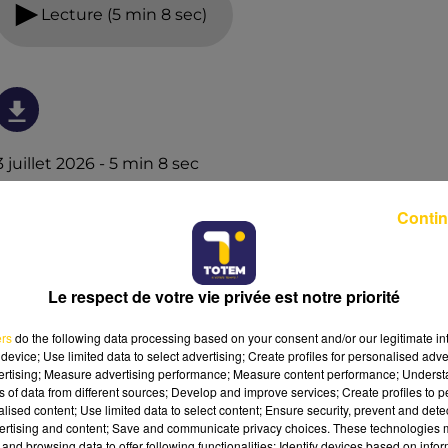
Lecture (5 min 8 sec)
3 juillet 2026 - 5 min 8 sec
L'INFO DU TARN DU 03/07/26 À 08H00
Contin
L'info du Tarn
Le respect de votre vie privée est notre priorité
ers
do the following data processing based on your consent and/or our legitimate int
device; Use limited data to select advertising; Create profiles for personalised adver
vertising; Measure advertising performance; Measure content performance; Unders
ns of data from different sources; Develop and improve services; Create profiles to 
alised content; Use limited data to select content; Ensure security, prevent and detect
ertising and content; Save and communicate privacy choices. These technologies
and browsing data to offer following functionalities: Identify devices based on infor