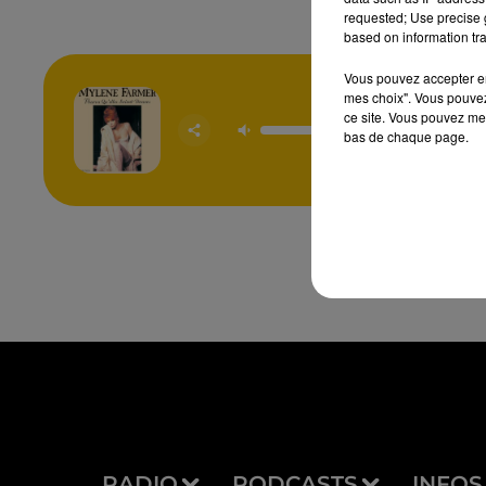
requested; Use precise g
based on information tra
Vous pouvez accepter en 
mes choix". Vous pouvez
Pourvu Q
ce site. Vous pouvez met
Soient 
bas de chaque page.
MYL
FAR
RADIO
PODCASTS
INFOS