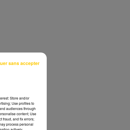
uer sans accepter
erest: Store and/or
tising; Use profiles to
tand audiences through
personalise content; Use
 fraud, and fix errors;
 may process personal
mation actively