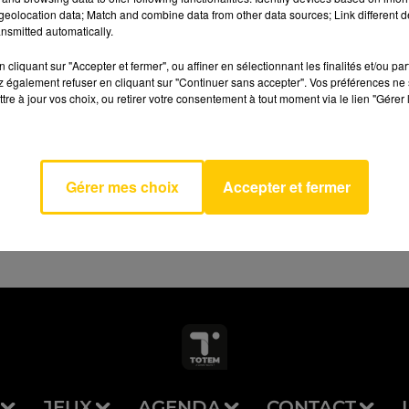
eolocation data; Match and combine data from other data sources; Link different de
nsmitted automatically.
cliquant sur "Accepter et fermer", ou affiner en sélectionnant les finalités et/ou pa
 également refuser en cliquant sur "Continuer sans accepter". Vos préférences ne 
u'elles
tre à jour vos choix, ou retirer votre consentement à tout moment via le lien "Gérer 
AVEYRON NORD
Douces
ENE
MER
Gérer mes choix
Accepter et fermer
JEUX
AGENDA
CONTACT