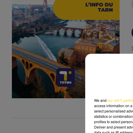
We and
our (447) partn
access information on a 
select personalised ad
statistics or combinatio
profiles to select person
Deliver and present adv
data such as IP address 