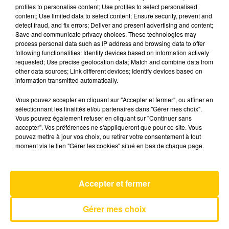
profiles to personalise content; Use profiles to select personalised
content; Use limited data to select content; Ensure security, prevent and
detect fraud, and fix errors; Deliver and present advertising and content;
3 avril 2025 - 6 min 19 sec
Save and communicate privacy choices. These technologies may
L'INFO DU TARN DU 03/04/25 À 12H29
process personal data such as IP address and browsing data to offer
following functionalities: Identify devices based on information actively
requested; Use precise geolocation data; Match and combine data from
L'info du Tarn
other data sources; Link different devices; Identify devices based on
information transmitted automatically.
Vous pouvez accepter en cliquant sur "Accepter et fermer", ou affiner en
sélectionnant les finalités et/ou partenaires dans "Gérer mes choix".
Vous pouvez également refuser en cliquant sur "Continuer sans
accepter". Vos préférences ne s'appliqueront que pour ce site. Vous
pouvez mettre à jour vos choix, ou retirer votre consentement à tout
AVEYRON NORD
moment via le lien "Gérer les cookies" situé en bas de chaque page.
Fade To Grey
VISAGE
Accepter et fermer
Gérer mes choix