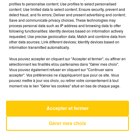
profiles to personalise content; Use profiles to select personalised
content; Use limited data to select content; Ensure security, prevent and
detect fraud, and fix errors; Deliver and present advertising and content;
1er juillet 2026 - 4 min 38 sec
Save and communicate privacy choices. These technologies may
L'INFO DU TARN DU 01/07/26 À 08H30
process personal data such as IP address and browsing data to offer
following functionalities: Identify devices based on information actively
requested; Use precise geolocation data; Match and combine data from
L'info du Tarn
other data sources; Link different devices; Identify devices based on
information transmitted automatically.
Vous pouvez accepter en cliquant sur "Accepter et fermer", ou affiner en
sélectionnant les finalités et/ou partenaires dans "Gérer mes choix".
Vous pouvez également refuser en cliquant sur "Continuer sans
accepter". Vos préférences ne s'appliqueront que pour ce site. Vous
pouvez mettre à jour vos choix, ou retirer votre consentement à tout
AVEYRON NORD
moment via le lien "Gérer les cookies" situé en bas de chaque page.
Dracula (jennie Remix)
TAME IMPALA
Accepter et fermer
Gérer mes choix