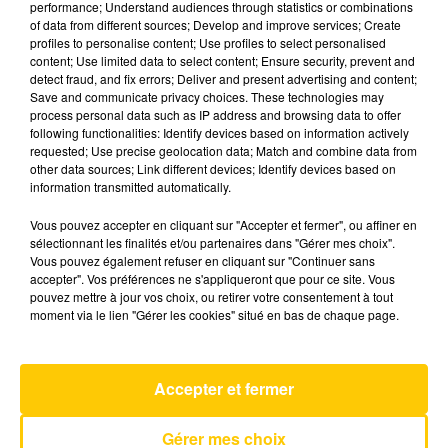
performance; Understand audiences through statistics or combinations
of data from different sources; Develop and improve services; Create
profiles to personalise content; Use profiles to select personalised
30 mai 2025 - 5 min 5 sec
content; Use limited data to select content; Ensure security, prevent and
detect fraud, and fix errors; Deliver and present advertising and content;
L'INFO DU PUY-DE-DÔME DU 30/05/25
Save and communicate privacy choices. These technologies may
À 08H30
process personal data such as IP address and browsing data to offer
following functionalities: Identify devices based on information actively
Ecoutez sur Totem l'information dans le Cantal,
requested; Use precise geolocation data; Match and combine data from
other data sources; Link different devices; Identify devices based on
le pays de Brioude et Issoire avec les reportages
information transmitted automatically.
de nos journalistes sur le terrain.
Vous pouvez accepter en cliquant sur "Accepter et fermer", ou affiner en
sélectionnant les finalités et/ou partenaires dans "Gérer mes choix".
Vous pouvez également refuser en cliquant sur "Continuer sans
accepter". Vos préférences ne s'appliqueront que pour ce site. Vous
pouvez mettre à jour vos choix, ou retirer votre consentement à tout
moment via le lien "Gérer les cookies" situé en bas de chaque page.
AVEYRON NORD
Stupid Girl
GARBAGE
Accepter et fermer
Gérer mes choix