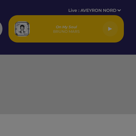
Live :
AVEYRON NORD
On My Soul
BRUNO MARS