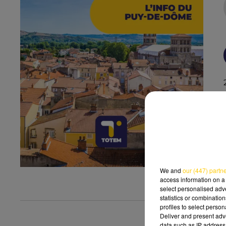
We and
our (447) partn
access information on a 
select personalised ad
statistics or combinatio
profiles to select person
Deliver and present adv
data such as IP address 