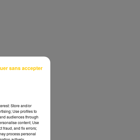
uer sans accepter
erest: Store and/or
tising; Use profiles to
tand audiences through
personalise content; Use
 fraud, and fix errors;
 may process personal
mation actively