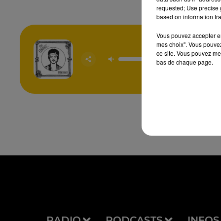
requested; Use precise g
based on information tra
Vous pouvez accepter en 
mes choix". Vous pouvez
ce site. Vous pouvez met
On My 
bas de chaque page.
BRUNO
RADIO
PODCASTS
INFOS