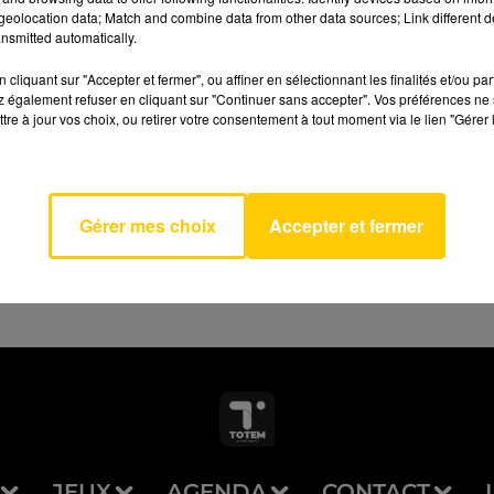
eolocation data; Match and combine data from other data sources; Link different de
nsmitted automatically.
cliquant sur "Accepter et fermer", ou affiner en sélectionnant les finalités et/ou pa
 également refuser en cliquant sur "Continuer sans accepter". Vos préférences ne 
tre à jour vos choix, ou retirer votre consentement à tout moment via le lien "Gérer 
AVEYRON NORD
Soul
 MARS
Gérer mes choix
Accepter et fermer
JEUX
AGENDA
CONTACT