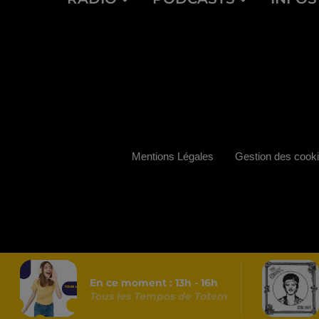
Mentions Légales
Gestion des cook
En ce moment :
13
h -
16
h
Tous les Tempos de Totem