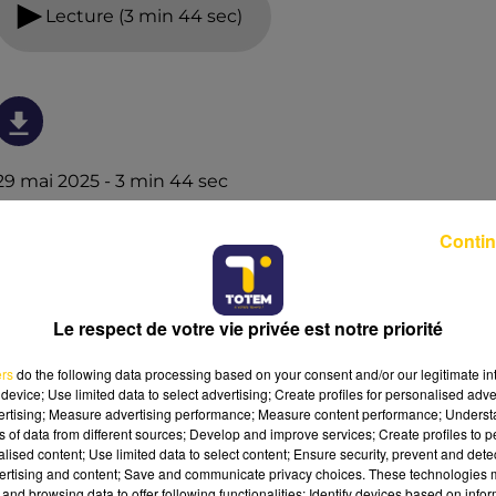
Lecture (3 min 44 sec)
29 mai 2025 - 3 min 44 sec
L'INFO DU PUY-DE-DÔME DU 29/05/25 À
Contin
18H00
Ecoutez sur Totem l'information dans le Cantal, le pays
de Brioude et Issoire avec les reportages de nos
Le respect de votre vie privée est notre priorité
journalistes sur le terrain.
ers
do the following data processing based on your consent and/or our legitimate int
device; Use limited data to select advertising; Create profiles for personalised adver
vertising; Measure advertising performance; Measure content performance; Unders
ns of data from different sources; Develop and improve services; Create profiles to 
alised content; Use limited data to select content; Ensure security, prevent and detect
ertising and content; Save and communicate privacy choices. These technologies
and browsing data to offer following functionalities: Identify devices based on infor