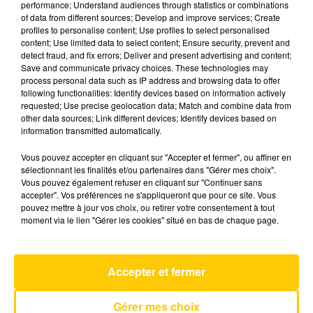
performance; Understand audiences through statistics or combinations
of data from different sources; Develop and improve services; Create
profiles to personalise content; Use profiles to select personalised
27 juin 2026 - 4 min 50 sec
content; Use limited data to select content; Ensure security, prevent and
detect fraud, and fix errors; Deliver and present advertising and content;
L'INFO DU PUY-DE-DÔME DU 27/06/26
Save and communicate privacy choices. These technologies may
À 08H29
process personal data such as IP address and browsing data to offer
following functionalities: Identify devices based on information actively
Ecoutez sur Totem l'information dans le Cantal,
requested; Use precise geolocation data; Match and combine data from
other data sources; Link different devices; Identify devices based on
le pays de Brioude et Issoire avec les reportages
information transmitted automatically.
de nos journalistes sur le terrain.
Vous pouvez accepter en cliquant sur "Accepter et fermer", ou affiner en
sélectionnant les finalités et/ou partenaires dans "Gérer mes choix".
Vous pouvez également refuser en cliquant sur "Continuer sans
accepter". Vos préférences ne s'appliqueront que pour ce site. Vous
pouvez mettre à jour vos choix, ou retirer votre consentement à tout
moment via le lien "Gérer les cookies" situé en bas de chaque page.
AVEYRON NORD
Self Aware
TEMPER CITY
Accepter et fermer
Gérer mes choix