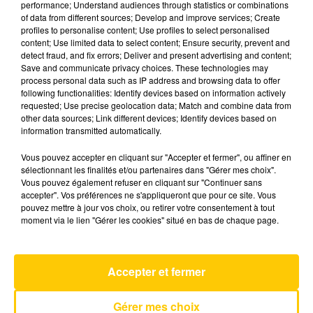
performance; Understand audiences through statistics or combinations
of data from different sources; Develop and improve services; Create
profiles to personalise content; Use profiles to select personalised
26 mai 2026 - 4 min 6 sec
content; Use limited data to select content; Ensure security, prevent and
detect fraud, and fix errors; Deliver and present advertising and content;
L'INFO DU PUY-DE-DÔME DU 26/05/26
Save and communicate privacy choices. These technologies may
À 07H29
process personal data such as IP address and browsing data to offer
following functionalities: Identify devices based on information actively
Ecoutez sur Totem l'information dans le Cantal,
requested; Use precise geolocation data; Match and combine data from
other data sources; Link different devices; Identify devices based on
le pays de Brioude et Issoire avec les reportages
information transmitted automatically.
de nos journalistes sur le terrain.
Vous pouvez accepter en cliquant sur "Accepter et fermer", ou affiner en
sélectionnant les finalités et/ou partenaires dans "Gérer mes choix".
Vous pouvez également refuser en cliquant sur "Continuer sans
accepter". Vos préférences ne s'appliqueront que pour ce site. Vous
pouvez mettre à jour vos choix, ou retirer votre consentement à tout
moment via le lien "Gérer les cookies" situé en bas de chaque page.
AVEYRON NORD
Mr Know It All
TEDDY SWIMS
Accepter et fermer
Gérer mes choix