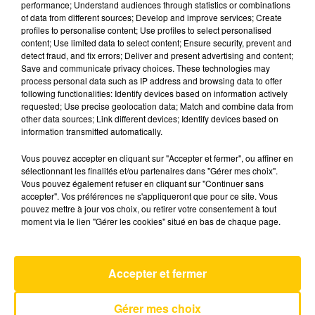
performance; Understand audiences through statistics or combinations
of data from different sources; Develop and improve services; Create
profiles to personalise content; Use profiles to select personalised
24 décembre 2025 - 4 min 50 sec
content; Use limited data to select content; Ensure security, prevent and
detect fraud, and fix errors; Deliver and present advertising and content;
L'INFO DU PUY-DE-DÔME DU 24/12/25
Save and communicate privacy choices. These technologies may
À 07H29
process personal data such as IP address and browsing data to offer
following functionalities: Identify devices based on information actively
Ecoutez sur Totem l'information dans le Cantal,
requested; Use precise geolocation data; Match and combine data from
other data sources; Link different devices; Identify devices based on
le pays de Brioude et Issoire avec les reportages
information transmitted automatically.
de nos journalistes sur le terrain.
Vous pouvez accepter en cliquant sur "Accepter et fermer", ou affiner en
sélectionnant les finalités et/ou partenaires dans "Gérer mes choix".
Vous pouvez également refuser en cliquant sur "Continuer sans
accepter". Vos préférences ne s'appliqueront que pour ce site. Vous
pouvez mettre à jour vos choix, ou retirer votre consentement à tout
moment via le lien "Gérer les cookies" situé en bas de chaque page.
AVEYRON NORD
Call Me
BLONDIE
Accepter et fermer
Gérer mes choix