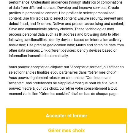
performance; Understand audiences through statistics or combinations
of data from different sources; Develop and improve services; Create
profiles to personalise content; Use profiles to select personalised
23 mai 2025 - 5 min 50 sec
content; Use limited data to select content; Ensure security, prevent and
detect fraud, and fix errors; Deliver and present advertising and content;
L'INFO DU PUY-DE-DÔME DU 23/05/25
Save and communicate privacy choices. These technologies may
À 12H30
process personal data such as IP address and browsing data to offer
following functionalities: Identify devices based on information actively
Ecoutez sur Totem l'information dans le Cantal,
requested; Use precise geolocation data; Match and combine data from
other data sources; Link different devices; Identify devices based on
le pays de Brioude et Issoire avec les reportages
information transmitted automatically.
de nos journalistes sur le terrain.
Vous pouvez accepter en cliquant sur "Accepter et fermer", ou affiner en
sélectionnant les finalités et/ou partenaires dans "Gérer mes choix".
Vous pouvez également refuser en cliquant sur "Continuer sans
accepter". Vos préférences ne s'appliqueront que pour ce site. Vous
pouvez mettre à jour vos choix, ou retirer votre consentement à tout
moment via le lien "Gérer les cookies" situé en bas de chaque page.
AVEYRON NORD
C'est Ecrit
FRANCIS CABREL
Accepter et fermer
Gérer mes choix