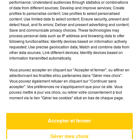
performance; Understand audiences through statistics or combinations
of data from different sources; Develop and improve services; Create
profiles to personalise content; Use profiles to select personalised
23 mai 2025 - 4 min 6 sec
content; Use limited data to select content; Ensure security, prevent and
detect fraud, and fix errors; Deliver and present advertising and content;
L'INFO DU PUY-DE-DÔME DU 23/05/25
Save and communicate privacy choices. These technologies may
À 07H30
process personal data such as IP address and browsing data to offer
following functionalities: Identify devices based on information actively
Ecoutez sur Totem l'information dans le Cantal,
requested; Use precise geolocation data; Match and combine data from
other data sources; Link different devices; Identify devices based on
le pays de Brioude et Issoire avec les reportages
information transmitted automatically.
de nos journalistes sur le terrain.
Vous pouvez accepter en cliquant sur "Accepter et fermer", ou affiner en
sélectionnant les finalités et/ou partenaires dans "Gérer mes choix".
Vous pouvez également refuser en cliquant sur "Continuer sans
accepter". Vos préférences ne s'appliqueront que pour ce site. Vous
pouvez mettre à jour vos choix, ou retirer votre consentement à tout
moment via le lien "Gérer les cookies" situé en bas de chaque page.
AVEYRON NORD
Talk
COLDPLAY
Accepter et fermer
Gérer mes choix