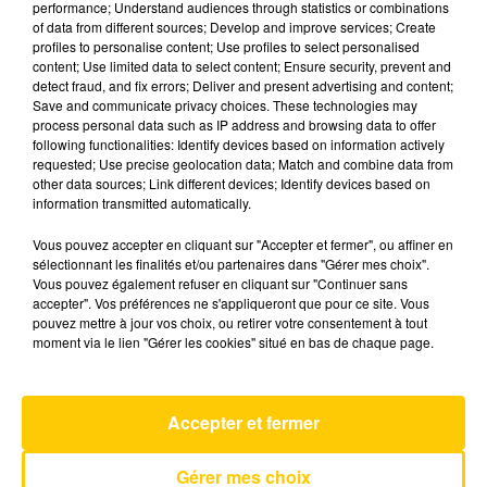
performance; Understand audiences through statistics or combinations
of data from different sources; Develop and improve services; Create
profiles to personalise content; Use profiles to select personalised
22 juin 2026 - 3 min 45 sec
content; Use limited data to select content; Ensure security, prevent and
detect fraud, and fix errors; Deliver and present advertising and content;
L'INFO DU PUY-DE-DÔME DU 22/06/26
Save and communicate privacy choices. These technologies may
À 17H59
process personal data such as IP address and browsing data to offer
following functionalities: Identify devices based on information actively
Ecoutez sur Totem l'information dans le Cantal,
requested; Use precise geolocation data; Match and combine data from
other data sources; Link different devices; Identify devices based on
le pays de Brioude et Issoire avec les reportages
information transmitted automatically.
de nos journalistes sur le terrain.
Vous pouvez accepter en cliquant sur "Accepter et fermer", ou affiner en
sélectionnant les finalités et/ou partenaires dans "Gérer mes choix".
Vous pouvez également refuser en cliquant sur "Continuer sans
accepter". Vos préférences ne s'appliqueront que pour ce site. Vous
pouvez mettre à jour vos choix, ou retirer votre consentement à tout
moment via le lien "Gérer les cookies" situé en bas de chaque page.
AVEYRON NORD
C'est A Qui Le Tour
MYLENE FARMER
Accepter et fermer
Gérer mes choix