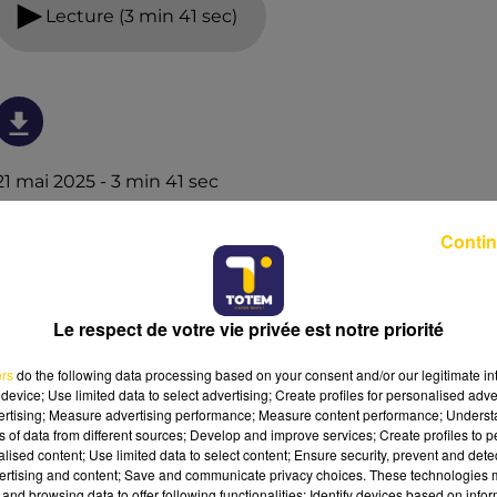
Lecture (3 min 41 sec)
21 mai 2025 - 3 min 41 sec
L'INFO DU PUY-DE-DÔME DU 21/05/25 À 19H01
Contin
Ecoutez sur Totem l'information dans le Cantal, le pays
de Brioude et Issoire avec les reportages de nos
journalistes sur le terrain.
Le respect de votre vie privée est notre priorité
ers
do the following data processing based on your consent and/or our legitimate int
device; Use limited data to select advertising; Create profiles for personalised adver
vertising; Measure advertising performance; Measure content performance; Unders
ns of data from different sources; Develop and improve services; Create profiles to 
alised content; Use limited data to select content; Ensure security, prevent and detect
ertising and content; Save and communicate privacy choices. These technologies
and browsing data to offer following functionalities: Identify devices based on infor