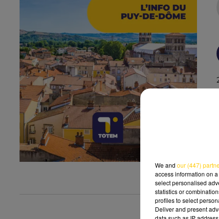
We and
our (447) partn
access information on a 
select personalised ad
statistics or combinatio
profiles to select person
Deliver and present adv
data such as IP address 