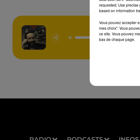
requested; Use precise g
based on information tra
Vous pouvez accepter en 
mes choix". Vous pouvez
ce site. Vous pouvez met
Sexual H
bas de chaque page.
MARVIN
RADIO
PODCASTS
INFOS