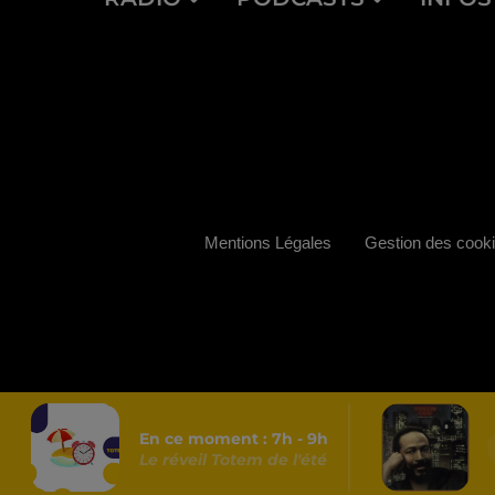
Mentions Légales
Gestion des cook
En ce moment :
7
h -
9
h
Le réveil Totem de l'été