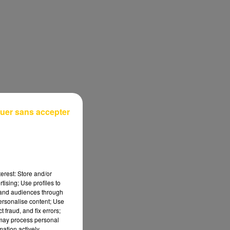
uer sans accepter
erest: Store and/or
tising; Use profiles to
tand audiences through
personalise content; Use
 fraud, and fix errors;
 may process personal
mation actively