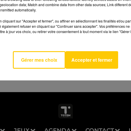
eolocation data; Match and combine data from other data sources; Link different de
nsmitted automatically.
cliquant sur "Accepter et fermer", ou affiner en sélectionnant les finalités et/ou pa
 également refuser en cliquant sur "Continuer sans accepter". Vos préférences ne 
tre à jour vos choix, ou retirer votre consentement à tout moment via le lien "Gérer 
AVEYRON NORD
ealing
 GAYE
Gérer mes choix
Accepter et fermer
JEUX
AGENDA
CONTACT