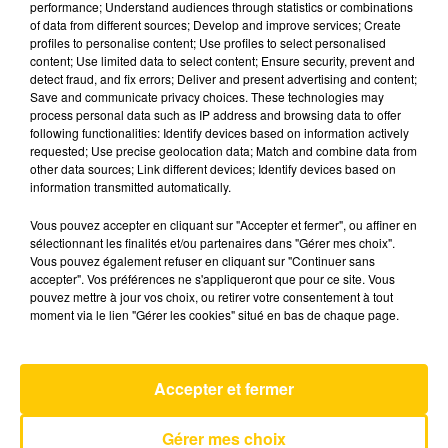
performance; Understand audiences through statistics or combinations
of data from different sources; Develop and improve services; Create
profiles to personalise content; Use profiles to select personalised
19 mai 2025 - 6 min 56 sec
content; Use limited data to select content; Ensure security, prevent and
detect fraud, and fix errors; Deliver and present advertising and content;
L'INFO DU PUY-DE-DÔME DU 19/05/25
Save and communicate privacy choices. These technologies may
À 12H00
process personal data such as IP address and browsing data to offer
following functionalities: Identify devices based on information actively
Ecoutez sur Totem l'information dans le Cantal,
requested; Use precise geolocation data; Match and combine data from
other data sources; Link different devices; Identify devices based on
le pays de Brioude et Issoire avec les reportages
information transmitted automatically.
de nos journalistes sur le terrain.
Vous pouvez accepter en cliquant sur "Accepter et fermer", ou affiner en
sélectionnant les finalités et/ou partenaires dans "Gérer mes choix".
Vous pouvez également refuser en cliquant sur "Continuer sans
accepter". Vos préférences ne s'appliqueront que pour ce site. Vous
pouvez mettre à jour vos choix, ou retirer votre consentement à tout
moment via le lien "Gérer les cookies" situé en bas de chaque page.
AVEYRON NORD
So Easy
OLIVIA DEAN
Accepter et fermer
Gérer mes choix