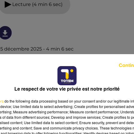
Lecture (4 min 6 sec)
15 décembre 2025 - 4 min 6 sec
L'INFO DU PUY-DE-DÔME DU 15/12/25 À
Contin
06H29
Ecoutez sur Totem l'information dans le Cantal, le pays
de Brioude et Issoire avec les reportages de nos
Le respect de votre vie privée est notre priorité
journalistes sur le terrain.
ers
do the following data processing based on your consent and/or our legitimate int
device; Use limited data to select advertising; Create profiles for personalised adver
vertising; Measure advertising performance; Measure content performance; Unders
ns of data from different sources; Develop and improve services; Create profiles to 
alised content; Use limited data to select content; Ensure security, prevent and detect
ertising and content; Save and communicate privacy choices. These technologies
and browsing data to offer following functionalities: Identify devices based on infor