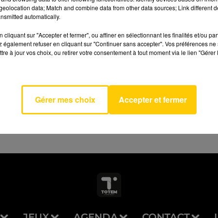
eolocation data; Match and combine data from other data sources; Link different de
nsmitted automatically.
cliquant sur "Accepter et fermer", ou affiner en sélectionnant les finalités et/ou pa
 également refuser en cliquant sur "Continuer sans accepter". Vos préférences ne 
tre à jour vos choix, ou retirer votre consentement à tout moment via le lien "Gérer 
ies
AVEYRON NORD
GARRIX
2
Gérer mes choix
Accepter et fermer
JEUX
AGENDA
CONTACT