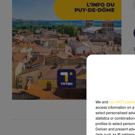
We and
our (447) partn
access information on a 
select personalised ad
statistics or combinatio
profiles to select person
Deliver and present adv
data such as IP address 