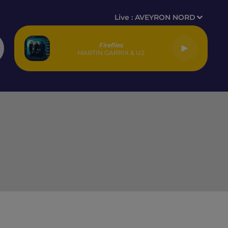
Live :
AVEYRON NORD
Fireflies
MARTIN GARRIX & U2