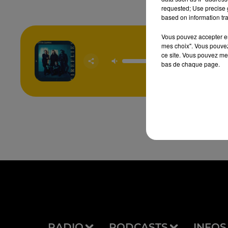
requested; Use precise g
based on information tra
Vous pouvez accepter en 
mes choix". Vous pouvez
ce site. Vous pouvez met
Firefl
MARTIN 
bas de chaque page.
& U
RADIO
PODCASTS
INFOS