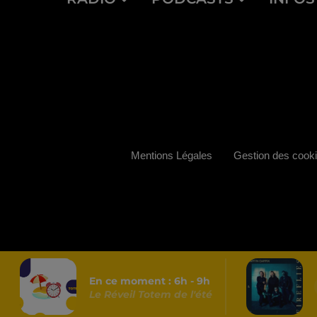
Mentions Légales
Gestion des cook
En ce moment :
6
h -
9
h
Le Réveil Totem de l'été