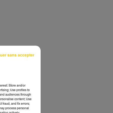
uer sans accepter
erest: Store and/or
tising; Use profiles to
tand audiences through
personalise content; Use
 fraud, and fix errors;
 may process personal
mation actively