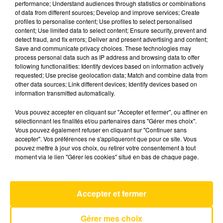
performance; Understand audiences through statistics or combinations
of data from different sources; Develop and improve services; Create
profiles to personalise content; Use profiles to select personalised
15 mai 2026 - 6 min 26 sec
content; Use limited data to select content; Ensure security, prevent and
detect fraud, and fix errors; Deliver and present advertising and content;
L'INFO DU PUY-DE-DÔME DU 15/05/26
Save and communicate privacy choices. These technologies may
À 12H00
process personal data such as IP address and browsing data to offer
following functionalities: Identify devices based on information actively
Ecoutez sur Totem l'information dans le Cantal,
requested; Use precise geolocation data; Match and combine data from
other data sources; Link different devices; Identify devices based on
le pays de Brioude et Issoire avec les reportages
information transmitted automatically.
de nos journalistes sur le terrain.
Vous pouvez accepter en cliquant sur "Accepter et fermer", ou affiner en
sélectionnant les finalités et/ou partenaires dans "Gérer mes choix".
Vous pouvez également refuser en cliquant sur "Continuer sans
accepter". Vos préférences ne s'appliqueront que pour ce site. Vous
pouvez mettre à jour vos choix, ou retirer votre consentement à tout
moment via le lien "Gérer les cookies" situé en bas de chaque page.
AVEYRON NORD
Silent Treatment
FREYA SKYE
Accepter et fermer
Gérer mes choix