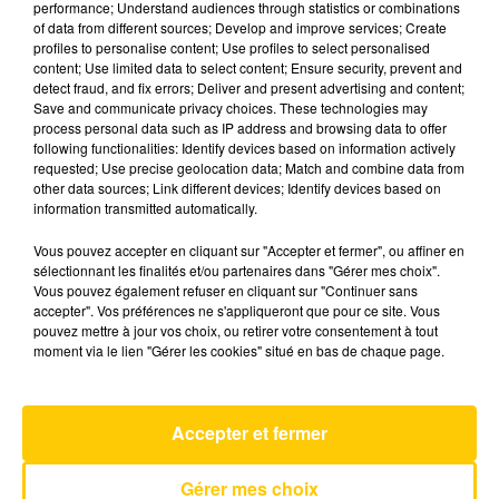
performance; Understand audiences through statistics or combinations
of data from different sources; Develop and improve services; Create
profiles to personalise content; Use profiles to select personalised
14 mai 2025 - 4 min 6 sec
content; Use limited data to select content; Ensure security, prevent and
detect fraud, and fix errors; Deliver and present advertising and content;
L'INFO DU PUY-DE-DÔME DU 14/05/25
Save and communicate privacy choices. These technologies may
À 08H00
process personal data such as IP address and browsing data to offer
following functionalities: Identify devices based on information actively
Ecoutez sur Totem l'information dans le Cantal,
requested; Use precise geolocation data; Match and combine data from
other data sources; Link different devices; Identify devices based on
le pays de Brioude et Issoire avec les reportages
information transmitted automatically.
de nos journalistes sur le terrain.
Vous pouvez accepter en cliquant sur "Accepter et fermer", ou affiner en
sélectionnant les finalités et/ou partenaires dans "Gérer mes choix".
Vous pouvez également refuser en cliquant sur "Continuer sans
accepter". Vos préférences ne s'appliqueront que pour ce site. Vous
pouvez mettre à jour vos choix, ou retirer votre consentement à tout
moment via le lien "Gérer les cookies" situé en bas de chaque page.
AVEYRON NORD
Give Me Something
ONEREPUBLIC
Accepter et fermer
Gérer mes choix