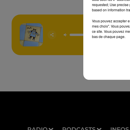
requested; Use precise g
based on information tra
Vous pouvez accepter en 
mes choix". Vous pouvez
ce site. Vous pouvez met
Machis
bas de chaque page.
-M
RADIO
PODCASTS
INFOS