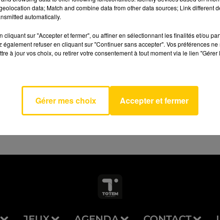
eolocation data; Match and combine data from other data sources; Link different de
nsmitted automatically.
cliquant sur "Accepter et fermer", ou affiner en sélectionnant les finalités et/ou pa
 également refuser en cliquant sur "Continuer sans accepter". Vos préférences ne 
tre à jour vos choix, ou retirer votre consentement à tout moment via le lien "Gérer 
AVEYRON NORD
tador
-
Gérer mes choix
Accepter et fermer
JEUX
AGENDA
CONTACT