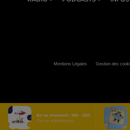
Mentions Légales
Gestion des cook
En ce moment :
16
h -
20
h
On va s'détendre