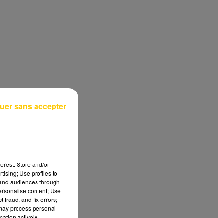
uer sans accepter
erest: Store and/or
tising; Use profiles to
tand audiences through
personalise content; Use
 fraud, and fix errors;
 may process personal
mation actively