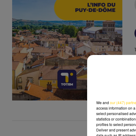
We and
our (447) partn
access information on a 
select personalised ad
statistics or combinatio
profiles to select person
Deliver and present adv
data such as IP address 