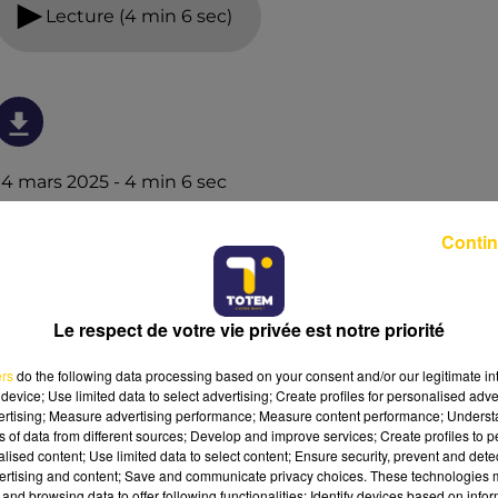
Lecture (4 min 6 sec)
14 mars 2025 - 4 min 6 sec
L'INFO DU PUY-DE-DÔME DU 14/03/25 À
Contin
06H29
Ecoutez sur Totem l'information dans le Cantal, le pays
de Brioude et Issoire avec les reportages de nos
Le respect de votre vie privée est notre priorité
journalistes sur le terrain.
ers
do the following data processing based on your consent and/or our legitimate int
device; Use limited data to select advertising; Create profiles for personalised adver
vertising; Measure advertising performance; Measure content performance; Unders
ns of data from different sources; Develop and improve services; Create profiles to 
alised content; Use limited data to select content; Ensure security, prevent and detect
ertising and content; Save and communicate privacy choices. These technologies
and browsing data to offer following functionalities: Identify devices based on infor