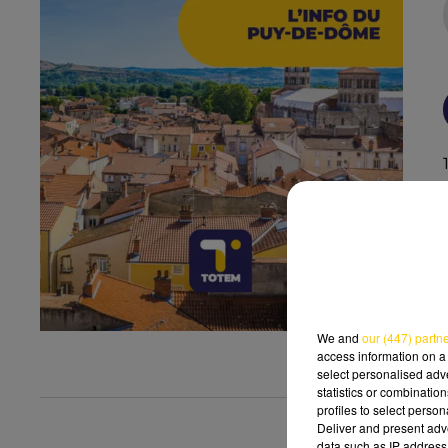
We and
our (447) partn
access information on a 
select personalised ad
statistics or combinatio
profiles to select person
Deliver and present adv
data such as IP address 