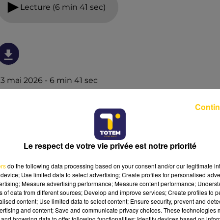
Lecture (6 min 41 sec)
13 mai 2026 - 6 min 41 sec
L'INFO DU PUY-DE-DÔME DU 13/05/26 À
Contin
12H30
Ecoutez sur Totem l'information dans le Cantal, le pays
de Brioude et Issoire avec les reportages de nos
Le respect de votre vie privée est notre priorité
journalistes sur le terrain.
ers
do the following data processing based on your consent and/or our legitimate int
device; Use limited data to select advertising; Create profiles for personalised adver
vertising; Measure advertising performance; Measure content performance; Unders
ns of data from different sources; Develop and improve services; Create profiles to 
alised content; Use limited data to select content; Ensure security, prevent and detect
ertising and content; Save and communicate privacy choices. These technologies
and browsing data to offer following functionalities: Identify devices based on infor