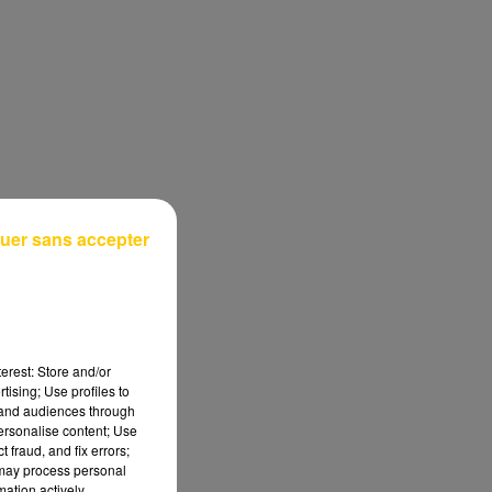
uer sans accepter
erest: Store and/or
tising; Use profiles to
tand audiences through
personalise content; Use
 fraud, and fix errors;
 may process personal
mation actively