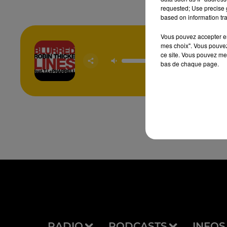
requested; Use precise g
based on information tra
Vous pouvez accepter en 
mes choix". Vous pouvez
ce site. Vous pouvez met
Blurred
bas de chaque page.
ROBIN T
RADIO
PODCASTS
INFOS