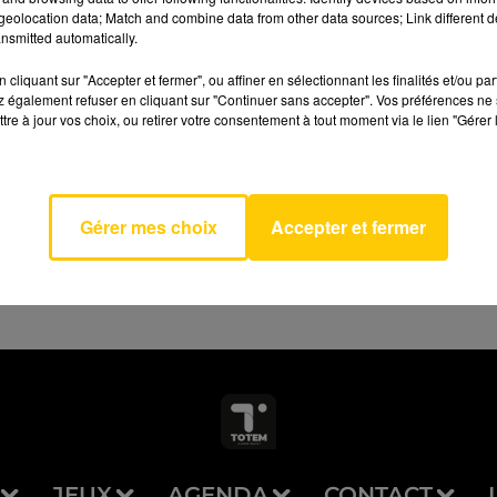
eolocation data; Match and combine data from other data sources; Link different de
nsmitted automatically.
cliquant sur "Accepter et fermer", ou affiner en sélectionnant les finalités et/ou pa
 également refuser en cliquant sur "Continuer sans accepter". Vos préférences ne 
tre à jour vos choix, ou retirer votre consentement à tout moment via le lien "Gérer 
AVEYRON NORD
 Lines
HICKE
Gérer mes choix
Accepter et fermer
JEUX
AGENDA
CONTACT