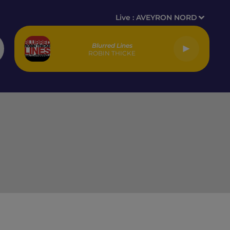
Live :
AVEYRON NORD
Blurred Lines
ROBIN THICKE