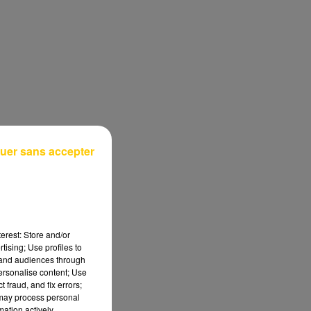
uer sans accepter
erest: Store and/or
tising; Use profiles to
tand audiences through
personalise content; Use
 fraud, and fix errors;
 may process personal
mation actively