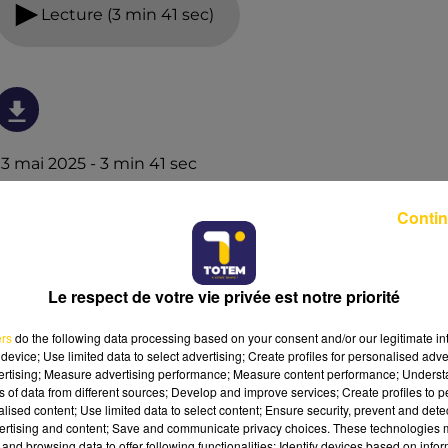
Lecture (3 min 41 sec)
13 mai 2025 - 3 min 41 sec
L'INFO DU PUY-DE-DÔME DU 13/05/25 À
Contin
19H00
Ecoutez sur Totem l'information dans le Cantal, le pays
de Brioude et Issoire avec les reportages de nos
Le respect de votre vie privée est notre priorité
journalistes sur le terrain.
ers
do the following data processing based on your consent and/or our legitimate int
device; Use limited data to select advertising; Create profiles for personalised adver
vertising; Measure advertising performance; Measure content performance; Unders
ns of data from different sources; Develop and improve services; Create profiles to 
alised content; Use limited data to select content; Ensure security, prevent and detect
ertising and content; Save and communicate privacy choices. These technologies
and browsing data to offer following functionalities: Identify devices based on infor