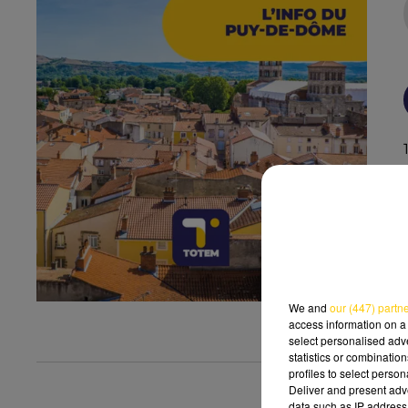
We and
our (447) partn
access information on a 
select personalised ad
statistics or combinatio
profiles to select person
Deliver and present adv
data such as IP address 