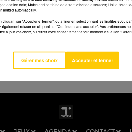
eolocation data; Match and combine data from other data sources; Link different de
nsmitted automatically.
cliquant sur "Accepter et fermer", ou affiner en sélectionnant les finalités et/ou pa
 également refuser en cliquant sur "Continuer sans accepter". Vos préférences ne 
ence-
tre à jour vos choix, ou retirer votre consentement à tout moment via le lien "Gérer 
AVEYRON NORD
i
TA
Gérer mes choix
Accepter et fermer
JEUX
AGENDA
CONTACT