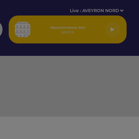
Live :
AVEYRON NORD
Recommence-Moi
SANTA