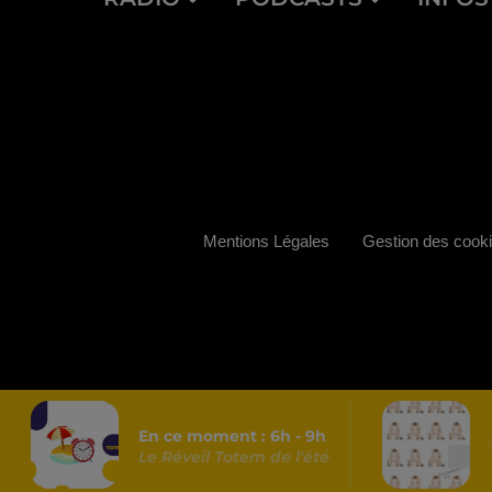
Mentions Légales
Gestion des cook
En ce moment :
6
h -
9
h
Le Réveil Totem de l'été