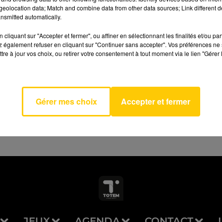
eolocation data; Match and combine data from other data sources; Link different de
nsmitted automatically.
cliquant sur "Accepter et fermer", ou affiner en sélectionnant les finalités et/ou pa
 également refuser en cliquant sur "Continuer sans accepter". Vos préférences ne 
tre à jour vos choix, ou retirer votre consentement à tout moment via le lien "Gérer 
AVEYRON NORD
ddle
RSHAW
Gérer mes choix
Accepter et fermer
JEUX
AGENDA
CONTACT