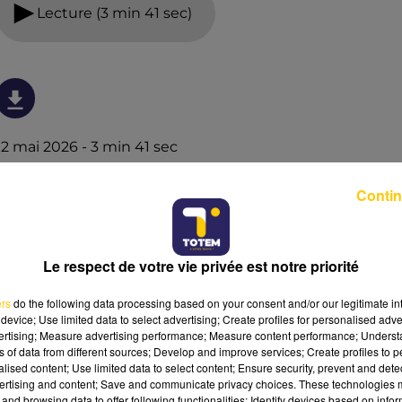
Lecture (3 min 41 sec)
12 mai 2026 - 3 min 41 sec
L'INFO DU PUY-DE-DÔME DU 12/05/26 À
Contin
18H00
Ecoutez sur Totem l'information dans le Cantal, le pays
de Brioude et Issoire avec les reportages de nos
Le respect de votre vie privée est notre priorité
journalistes sur le terrain.
ers
do the following data processing based on your consent and/or our legitimate int
device; Use limited data to select advertising; Create profiles for personalised adver
vertising; Measure advertising performance; Measure content performance; Unders
ns of data from different sources; Develop and improve services; Create profiles to 
alised content; Use limited data to select content; Ensure security, prevent and detect
ertising and content; Save and communicate privacy choices. These technologies
and browsing data to offer following functionalities: Identify devices based on infor