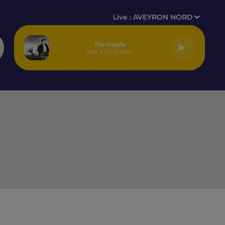
Live :
AVEYRON NORD
The Riddle
NIK KERSHAW