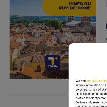
We and
our (447) partn
access information on a 
select personalised ad
statistics or combinatio
profiles to select person
Deliver and present adv
data such as IP address 