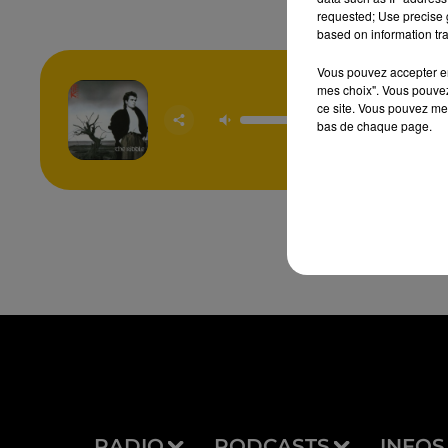
requested; Use precise g
based on information tra
Vous pouvez accepter en 
mes choix". Vous pouvez
ce site. Vous pouvez met
The Ri
bas de chaque page.
NIK KE
RADIO
PODCASTS
INFOS