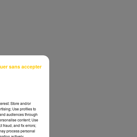
uer sans accepter
erest: Store and/or
tising; Use profiles to
tand audiences through
personalise content; Use
 fraud, and fix errors;
 may process personal
mation actively