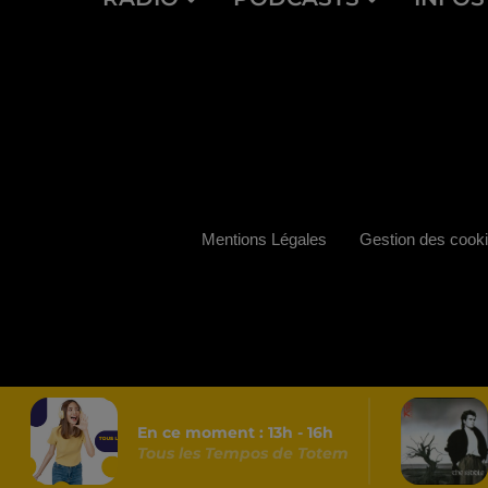
Mentions Légales
Gestion des cook
En ce moment :
13
h -
16
h
Tous les Tempos de Totem