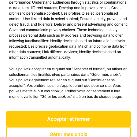
performance; Understand audiences through statistics or combinations
of data from different sources; Develop and improve services; Create
profiles to personalise content; Use profiles to select personalised
12 mai 2025 - 3 min 41 sec
content; Use limited data to select content; Ensure security, prevent and
detect fraud, and fix errors; Deliver and present advertising and content;
L'INFO DU PUY-DE-DÔME DU 12/05/25
Save and communicate privacy choices. These technologies may
À 18H00
process personal data such as IP address and browsing data to offer
following functionalities: Identify devices based on information actively
Ecoutez sur Totem l'information dans le Cantal,
requested; Use precise geolocation data; Match and combine data from
other data sources; Link different devices; Identify devices based on
le pays de Brioude et Issoire avec les reportages
information transmitted automatically.
de nos journalistes sur le terrain.
Vous pouvez accepter en cliquant sur "Accepter et fermer", ou affiner en
sélectionnant les finalités et/ou partenaires dans "Gérer mes choix".
Vous pouvez également refuser en cliquant sur "Continuer sans
accepter". Vos préférences ne s'appliqueront que pour ce site. Vous
pouvez mettre à jour vos choix, ou retirer votre consentement à tout
moment via le lien "Gérer les cookies" situé en bas de chaque page.
AVEYRON NORD
Silent Treatment
FREYA SKYE
Accepter et fermer
Gérer mes choix