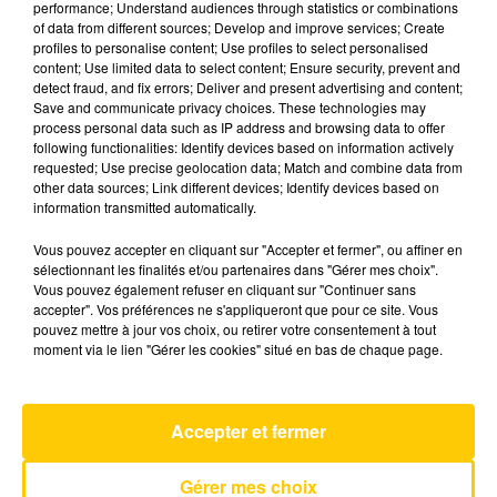
performance; Understand audiences through statistics or combinations
of data from different sources; Develop and improve services; Create
profiles to personalise content; Use profiles to select personalised
11 octobre 2024 - 3 min 41 sec
content; Use limited data to select content; Ensure security, prevent and
detect fraud, and fix errors; Deliver and present advertising and content;
L'INFO DU PUY-DE-DÔME DU 11/10/24 À
Save and communicate privacy choices. These technologies may
18H00
process personal data such as IP address and browsing data to offer
following functionalities: Identify devices based on information actively
Ecoutez sur Totem l'information dans le Cantal,
requested; Use precise geolocation data; Match and combine data from
other data sources; Link different devices; Identify devices based on
le pays de Brioude et Issoire avec les reportages
information transmitted automatically.
de nos journalistes sur le terrain.
Vous pouvez accepter en cliquant sur "Accepter et fermer", ou affiner en
sélectionnant les finalités et/ou partenaires dans "Gérer mes choix".
Vous pouvez également refuser en cliquant sur "Continuer sans
accepter". Vos préférences ne s'appliqueront que pour ce site. Vous
pouvez mettre à jour vos choix, ou retirer votre consentement à tout
moment via le lien "Gérer les cookies" situé en bas de chaque page.
AVEYRON NORD
Tatoo
LOREEN
Accepter et fermer
Gérer mes choix