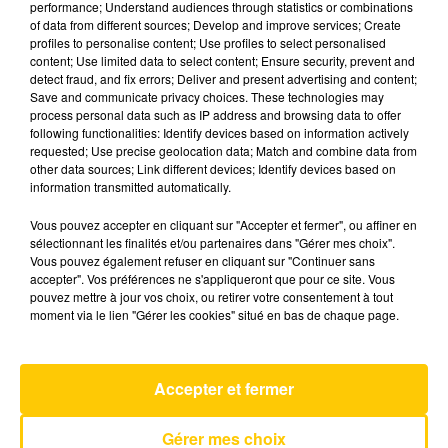
performance; Understand audiences through statistics or combinations
of data from different sources; Develop and improve services; Create
profiles to personalise content; Use profiles to select personalised
10 décembre 2025 - 4 min 6 sec
content; Use limited data to select content; Ensure security, prevent and
detect fraud, and fix errors; Deliver and present advertising and content;
L'INFO DU PUY-DE-DÔME DU 10/12/25 À
Save and communicate privacy choices. These technologies may
07H29
process personal data such as IP address and browsing data to offer
following functionalities: Identify devices based on information actively
Ecoutez sur Totem l'information dans le Cantal,
requested; Use precise geolocation data; Match and combine data from
other data sources; Link different devices; Identify devices based on
le pays de Brioude et Issoire avec les reportages
information transmitted automatically.
de nos journalistes sur le terrain.
Vous pouvez accepter en cliquant sur "Accepter et fermer", ou affiner en
sélectionnant les finalités et/ou partenaires dans "Gérer mes choix".
Vous pouvez également refuser en cliquant sur "Continuer sans
accepter". Vos préférences ne s'appliqueront que pour ce site. Vous
pouvez mettre à jour vos choix, ou retirer votre consentement à tout
moment via le lien "Gérer les cookies" situé en bas de chaque page.
AVEYRON NORD
Rendez-Vous
VANESSA PARADIS
Accepter et fermer
Gérer mes choix