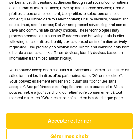
performance; Understand audiences through statistics or combinations
of data from different sources; Develop and improve services; Create
profiles to personalise content; Use profiles to select personalised
8 juillet 2026 - 4 min 47 sec
content; Use limited data to select content; Ensure security, prevent and
detect fraud, and fix errors; Deliver and present advertising and content;
L'INFO DU PUY-DE-DÔME DU 08/07/26
Save and communicate privacy choices. These technologies may
À 06H00
process personal data such as IP address and browsing data to offer
following functionalities: Identify devices based on information actively
Ecoutez sur Totem l'information dans le Cantal,
requested; Use precise geolocation data; Match and combine data from
other data sources; Link different devices; Identify devices based on
le pays de Brioude et Issoire avec les reportages
information transmitted automatically.
de nos journalistes sur le terrain.
Vous pouvez accepter en cliquant sur "Accepter et fermer", ou affiner en
sélectionnant les finalités et/ou partenaires dans "Gérer mes choix".
Vous pouvez également refuser en cliquant sur "Continuer sans
accepter". Vos préférences ne s'appliqueront que pour ce site. Vous
pouvez mettre à jour vos choix, ou retirer votre consentement à tout
moment via le lien "Gérer les cookies" situé en bas de chaque page.
AVEYRON NORD
Paradis Perdus
CHRISTINE AND THE QUEENS
Accepter et fermer
Gérer mes choix