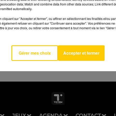
eolocation data; Match and combine data from other data sources; Link different de
nsmitted automatically.
cliquant sur "Accepter et fermer", ou affiner en sélectionnant les finalités et/ou pa
 également refuser en cliquant sur "Continuer sans accepter". Vos préférences ne 
tre à jour vos choix, ou retirer votre consentement à tout moment via le lien "Gérer 
AVEYRON NORD
 Is King
E
Gérer mes choix
Accepter et fermer
JEUX
AGENDA
CONTACT