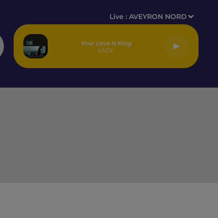
Live :
AVEYRON NORD
Your Love Is King
SADE