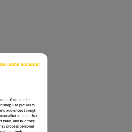
uer sans accepter
erest: Store and/or
tising; Use profiles to
tand audiences through
personalise content; Use
 fraud, and fix errors;
 may process personal
mation actively