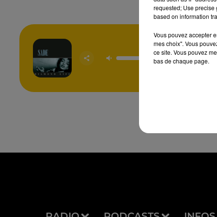
requested; Use precise g
based on information tra
Vous pouvez accepter en 
mes choix". Vous pouvez
ce site. Vous pouvez met
Your Love
bas de chaque page.
SAD
RADIO
PODCASTS
INFOS