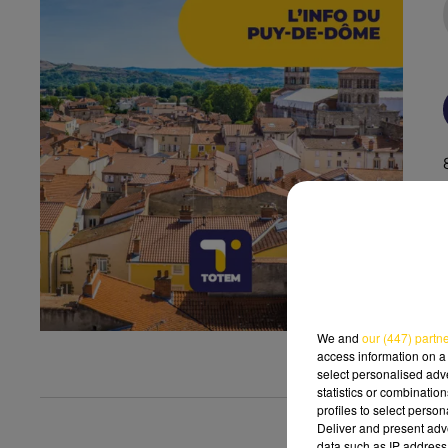
We and
our (447) partn
access information on a 
select personalised ad
statistics or combinatio
profiles to select person
Deliver and present adv
data such as IP address 