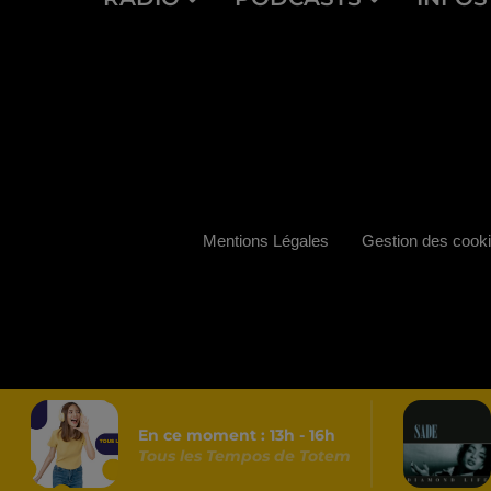
Mentions Légales
Gestion des cook
En ce moment :
13
h -
16
h
Tous les Tempos de Totem