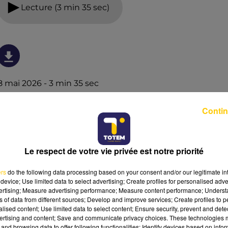
Lecture (3 min 35 sec)
8 mai 2026 - 3 min 35 sec
L'INFO DU PUY-DE-DÔME DU 08/05/26 À
Contin
19H00
Ecoutez sur Totem l'information dans le Cantal, le pays
de Brioude et Issoire avec les reportages de nos
Le respect de votre vie privée est notre priorité
journalistes sur le terrain.
ers
do the following data processing based on your consent and/or our legitimate int
device; Use limited data to select advertising; Create profiles for personalised adver
vertising; Measure advertising performance; Measure content performance; Unders
ns of data from different sources; Develop and improve services; Create profiles to 
alised content; Use limited data to select content; Ensure security, prevent and detect
ertising and content; Save and communicate privacy choices. These technologies
and browsing data to offer following functionalities: Identify devices based on infor