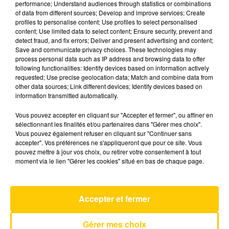
performance; Understand audiences through statistics or combinations
of data from different sources; Develop and improve services; Create
profiles to personalise content; Use profiles to select personalised
7 mai 2026 - 7 min 19 sec
content; Use limited data to select content; Ensure security, prevent and
detect fraud, and fix errors; Deliver and present advertising and content;
L'INFO DU PUY-DE-DÔME DU 07/05/26
Save and communicate privacy choices. These technologies may
À 12H00
process personal data such as IP address and browsing data to offer
following functionalities: Identify devices based on information actively
Ecoutez sur Totem l'information dans le Cantal,
requested; Use precise geolocation data; Match and combine data from
other data sources; Link different devices; Identify devices based on
le pays de Brioude et Issoire avec les reportages
information transmitted automatically.
de nos journalistes sur le terrain.
Vous pouvez accepter en cliquant sur "Accepter et fermer", ou affiner en
sélectionnant les finalités et/ou partenaires dans "Gérer mes choix".
Vous pouvez également refuser en cliquant sur "Continuer sans
accepter". Vos préférences ne s'appliqueront que pour ce site. Vous
pouvez mettre à jour vos choix, ou retirer votre consentement à tout
moment via le lien "Gérer les cookies" situé en bas de chaque page.
AVEYRON NORD
I Knew It I Knew You
TAYLOR SWIFT
Accepter et fermer
Gérer mes choix