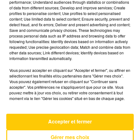
performance; Understand audiences through statistics or combinations
of data from different sources; Develop and improve services; Create
profiles to personalise content; Use profiles to select personalised
6 décembre 2025 - 4 min 59 sec
content; Use limited data to select content; Ensure security, prevent and
detect fraud, and fix errors; Deliver and present advertising and content;
L'INFO DU PUY-DE-DÔME DU 06/12/25
Save and communicate privacy choices. These technologies may
À 08H00
process personal data such as IP address and browsing data to offer
following functionalities: Identify devices based on information actively
Ecoutez sur Totem l'information dans le Cantal,
requested; Use precise geolocation data; Match and combine data from
other data sources; Link different devices; Identify devices based on
le pays de Brioude et Issoire avec les reportages
information transmitted automatically.
de nos journalistes sur le terrain.
Vous pouvez accepter en cliquant sur "Accepter et fermer", ou affiner en
sélectionnant les finalités et/ou partenaires dans "Gérer mes choix".
Vous pouvez également refuser en cliquant sur "Continuer sans
accepter". Vos préférences ne s'appliqueront que pour ce site. Vous
pouvez mettre à jour vos choix, ou retirer votre consentement à tout
moment via le lien "Gérer les cookies" situé en bas de chaque page.
AVEYRON NORD
Self Aware
TEMPER CITY
Accepter et fermer
Gérer mes choix