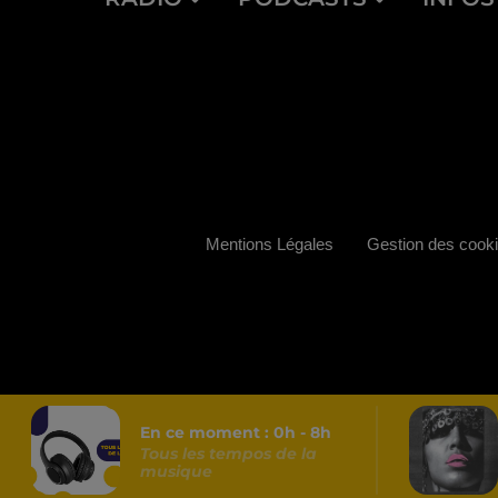
Mentions Légales
Gestion des cook
En ce moment :
0
h -
8
h
Tous les tempos de la
musique