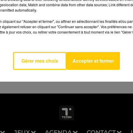
eolocation data; Match and combine data from other data sources; Link different de
nsmitted automatically.
cliquant sur "Accepter et fermer", ou affiner en sélectionnant les finalités et/ou pa
 également refuser en cliquant sur "Continuer sans accepter". Vos préférences ne 
tre à jour vos choix, ou retirer votre consentement à tout moment via le lien "Gérer 
AVEYRON NORD
oo
EEN
Gérer mes choix
Accepter et fermer
JEUX
AGENDA
CONTACT