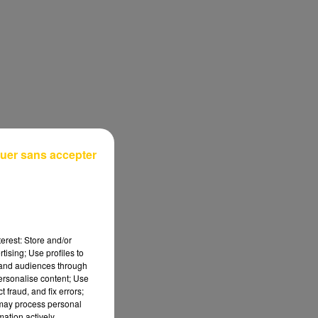
uer sans accepter
erest: Store and/or
tising; Use profiles to
tand audiences through
personalise content; Use
 fraud, and fix errors;
 may process personal
mation actively