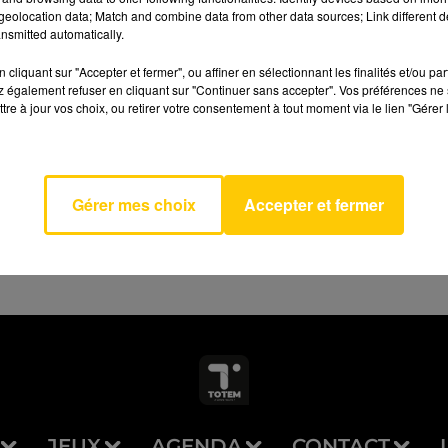
eolocation data; Match and combine data from other data sources; Link different de
nsmitted automatically.
cliquant sur "Accepter et fermer", ou affiner en sélectionnant les finalités et/ou pa
 également refuser en cliquant sur "Continuer sans accepter". Vos préférences ne 
tre à jour vos choix, ou retirer votre consentement à tout moment via le lien "Gérer 
 Blanc
AVEYRON NORD
ARD
IERS
Gérer mes choix
Accepter et fermer
JEUX
AGENDA
CONTACT