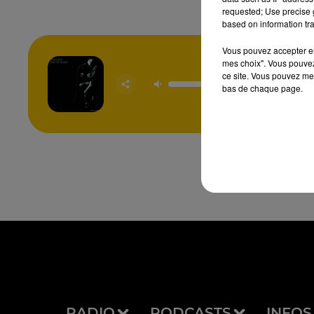
requested; Use precise g
based on information tra
Vous pouvez accepter en 
mes choix". Vous pouvez
ce site. Vous pouvez met
Noir Et
BERN
bas de chaque page.
LAVILL
RADIO
PODCASTS
INFOS