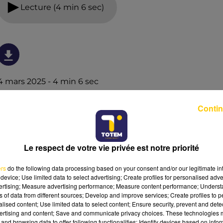
Lecture (4 min 6 sec)
4 mars 2025 - 4 min 6 sec
L'INFO DU PUY-DE-DÔME DU 04/03/25 À
Contin
07H00
Ecoutez sur Totem l'information dans le Cantal, le pays
de Brioude et Issoire avec les reportages de nos
Le respect de votre vie privée est notre priorité
journalistes sur le terrain.
ers
do the following data processing based on your consent and/or our legitimate int
device; Use limited data to select advertising; Create profiles for personalised adver
vertising; Measure advertising performance; Measure content performance; Unders
ns of data from different sources; Develop and improve services; Create profiles to 
alised content; Use limited data to select content; Ensure security, prevent and detect
ertising and content; Save and communicate privacy choices. These technologies
and browsing data to offer following functionalities: Identify devices based on infor