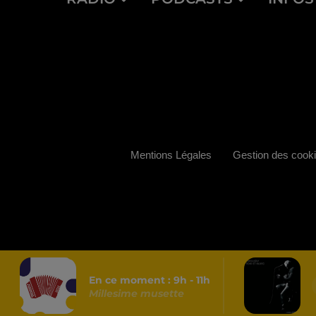
Mentions Légales
Gestion des cook
En ce moment :
9
h -
11
h
Millesime musette