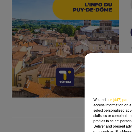
We and
our (447) partn
access information on a 
select personalised ad
statistics or combinatio
profiles to select person
Deliver and present adv
data such as IP address 