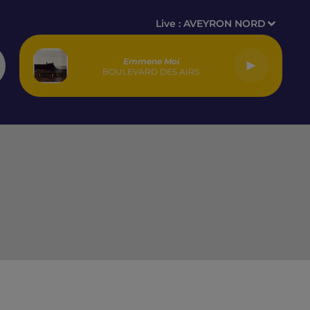
Live :
AVEYRON NORD
Emmene Moi
BOULEVARD DES AIRS