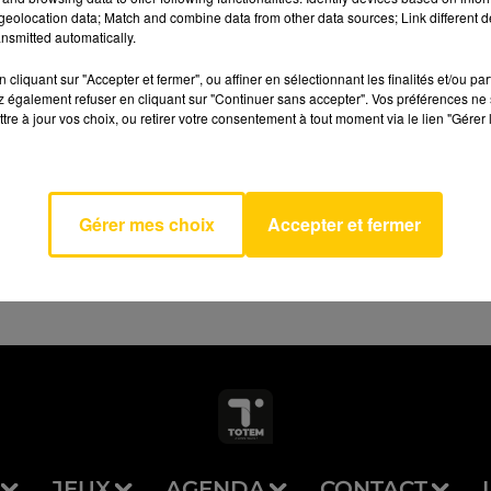
eolocation data; Match and combine data from other data sources; Link different de
nsmitted automatically.
cliquant sur "Accepter et fermer", ou affiner en sélectionnant les finalités et/ou pa
 également refuser en cliquant sur "Continuer sans accepter". Vos préférences ne 
tre à jour vos choix, ou retirer votre consentement à tout moment via le lien "Gérer 
 Moi
AVEYRON NORD
RD DES
S
Gérer mes choix
Accepter et fermer
JEUX
AGENDA
CONTACT