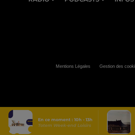
Mentions Légales
Gestion des cook
En ce moment :
10
h -
13
h
Totem Week-end Loisirs