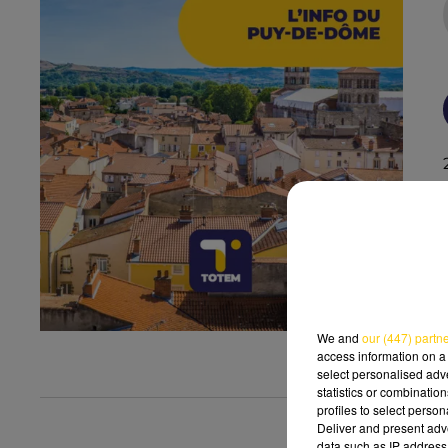
We and
our (447) partn
access information on a 
select personalised ad
statistics or combinatio
profiles to select person
Deliver and present adv
data such as IP address 