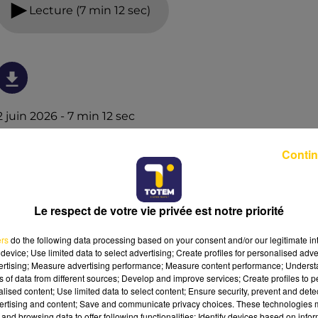
Lecture (7 min 12 sec)
2 juin 2026 - 7 min 12 sec
L'INFO DU PUY-DE-DÔME DU 02/06/26 À
Contin
12H00
Ecoutez sur Totem l'information dans le Cantal, le pays
de Brioude et Issoire avec les reportages de nos
Le respect de votre vie privée est notre priorité
journalistes sur le terrain.
ers
do the following data processing based on your consent and/or our legitimate int
device; Use limited data to select advertising; Create profiles for personalised adver
vertising; Measure advertising performance; Measure content performance; Unders
ns of data from different sources; Develop and improve services; Create profiles to 
alised content; Use limited data to select content; Ensure security, prevent and detect
ertising and content; Save and communicate privacy choices. These technologies
and browsing data to offer following functionalities: Identify devices based on infor