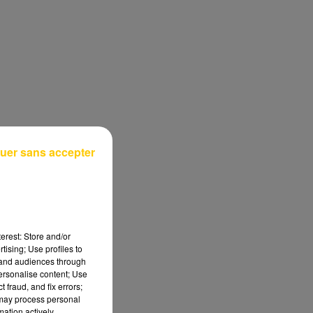
uer sans accepter
erest: Store and/or
tising; Use profiles to
tand audiences through
personalise content; Use
 fraud, and fix errors;
 may process personal
mation actively