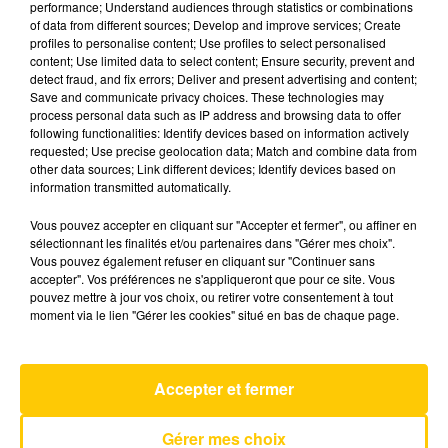
performance; Understand audiences through statistics or combinations
of data from different sources; Develop and improve services; Create
profiles to personalise content; Use profiles to select personalised
1er juillet 2026 - 4 min 42 sec
content; Use limited data to select content; Ensure security, prevent and
detect fraud, and fix errors; Deliver and present advertising and content;
L'INFO DU PUY-DE-DÔME DU 01/07/26
Save and communicate privacy choices. These technologies may
À 06H29
process personal data such as IP address and browsing data to offer
following functionalities: Identify devices based on information actively
Ecoutez sur Totem l'information dans le Cantal,
requested; Use precise geolocation data; Match and combine data from
other data sources; Link different devices; Identify devices based on
le pays de Brioude et Issoire avec les reportages
information transmitted automatically.
de nos journalistes sur le terrain.
Vous pouvez accepter en cliquant sur "Accepter et fermer", ou affiner en
sélectionnant les finalités et/ou partenaires dans "Gérer mes choix".
Vous pouvez également refuser en cliquant sur "Continuer sans
accepter". Vos préférences ne s'appliqueront que pour ce site. Vous
pouvez mettre à jour vos choix, ou retirer votre consentement à tout
moment via le lien "Gérer les cookies" situé en bas de chaque page.
AVEYRON NORD
Hey Brother
AVICII
Accepter et fermer
Gérer mes choix