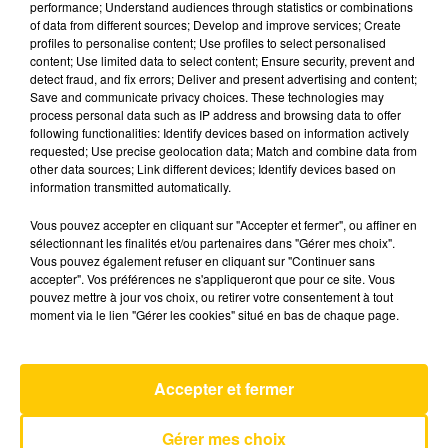
performance; Understand audiences through statistics or combinations
of data from different sources; Develop and improve services; Create
profiles to personalise content; Use profiles to select personalised
1er juin 2026 - 4 min 6 sec
content; Use limited data to select content; Ensure security, prevent and
detect fraud, and fix errors; Deliver and present advertising and content;
L'INFO DU PUY-DE-DÔME DU 01/06/26
Save and communicate privacy choices. These technologies may
À 08H30
process personal data such as IP address and browsing data to offer
following functionalities: Identify devices based on information actively
Ecoutez sur Totem l'information dans le Cantal,
requested; Use precise geolocation data; Match and combine data from
other data sources; Link different devices; Identify devices based on
le pays de Brioude et Issoire avec les reportages
information transmitted automatically.
de nos journalistes sur le terrain.
Vous pouvez accepter en cliquant sur "Accepter et fermer", ou affiner en
sélectionnant les finalités et/ou partenaires dans "Gérer mes choix".
Vous pouvez également refuser en cliquant sur "Continuer sans
accepter". Vos préférences ne s'appliqueront que pour ce site. Vous
pouvez mettre à jour vos choix, ou retirer votre consentement à tout
moment via le lien "Gérer les cookies" situé en bas de chaque page.
AVEYRON NORD
Yalla
CALOGERO
Accepter et fermer
Gérer mes choix