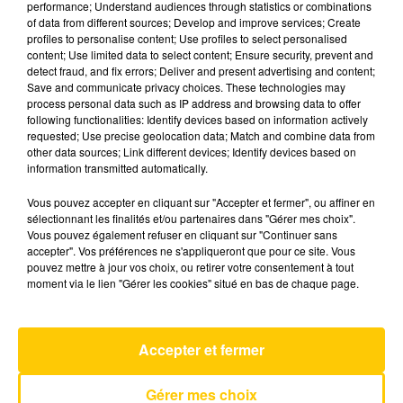
performance; Understand audiences through statistics or combinations
of data from different sources; Develop and improve services; Create
profiles to personalise content; Use profiles to select personalised
1er mai 2025 - 5 min 8 sec
content; Use limited data to select content; Ensure security, prevent and
detect fraud, and fix errors; Deliver and present advertising and content;
L'INFO DU PUY-DE-DÔME DU 01/05/25
Save and communicate privacy choices. These technologies may
À 08H30
process personal data such as IP address and browsing data to offer
following functionalities: Identify devices based on information actively
Ecoutez sur Totem l'information dans le Cantal,
requested; Use precise geolocation data; Match and combine data from
other data sources; Link different devices; Identify devices based on
le pays de Brioude et Issoire avec les reportages
information transmitted automatically.
de nos journalistes sur le terrain.
Vous pouvez accepter en cliquant sur "Accepter et fermer", ou affiner en
sélectionnant les finalités et/ou partenaires dans "Gérer mes choix".
Vous pouvez également refuser en cliquant sur "Continuer sans
accepter". Vos préférences ne s'appliqueront que pour ce site. Vous
pouvez mettre à jour vos choix, ou retirer votre consentement à tout
moment via le lien "Gérer les cookies" situé en bas de chaque page.
AVEYRON NORD
Paradise
COLDPLAY
Accepter et fermer
Gérer mes choix