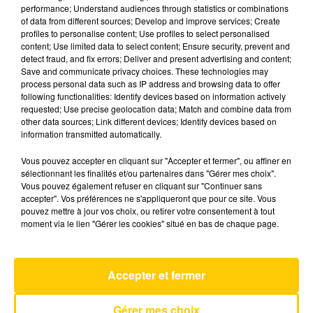
performance; Understand audiences through statistics or combinations
of data from different sources; Develop and improve services; Create
profiles to personalise content; Use profiles to select personalised
31 mars 2025 - 3 min 40 sec
content; Use limited data to select content; Ensure security, prevent and
L'INFO DU NORD DU LOT DU 31/03/25 À
detect fraud, and fix errors; Deliver and present advertising and content;
Save and communicate privacy choices. These technologies may
19H00
process personal data such as IP address and browsing data to offer
following functionalities: Identify devices based on information actively
Ecoutez sur Totem l'information à Tulle, Brive,
requested; Use precise geolocation data; Match and combine data from
dans le Nord du Lot et le pays sarladais avec les
other data sources; Link different devices; Identify devices based on
information transmitted automatically.
reportages de nos journalistes sur le terrain.
Vous pouvez accepter en cliquant sur "Accepter et fermer", ou affiner en
sélectionnant les finalités et/ou partenaires dans "Gérer mes choix".
Vous pouvez également refuser en cliquant sur "Continuer sans
accepter". Vos préférences ne s'appliqueront que pour ce site. Vous
pouvez mettre à jour vos choix, ou retirer votre consentement à tout
moment via le lien "Gérer les cookies" situé en bas de chaque page.
AVEYRON NORD
It's My Life
Accepter et fermer
BON JOVI
Gérer mes choix