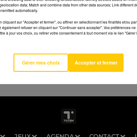
eolocation data; Match and combine data from other data sources; Link different de
nsmitted automatically.
cliquant sur "Accepter et fermer", ou affiner en sélectionnant les finalités et/ou pa
 également refuser en cliquant sur "Continuer sans accepter". Vos préférences ne 
tre à jour vos choix, ou retirer votre consentement à tout moment via le lien "Gérer 
Dai
AVEYRON NORD
RA &
 BOY
Gérer mes choix
Accepter et fermer
JEUX
AGENDA
CONTACT