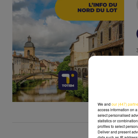
We and
our (447) partn
access information on a 
select personalised ad
statistics or combinatio
profiles to select person
Deliver and present adv
data such as IP address 