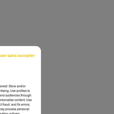
uer sans accepter
erest: Store and/or
tising; Use profiles to
tand audiences through
personalise content; Use
 fraud, and fix errors;
 may process personal
mation actively