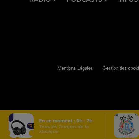
Mentions Légales
Gestion des cook
En ce moment :
0
h -
7
h
Tous les Tempos de la
Musique