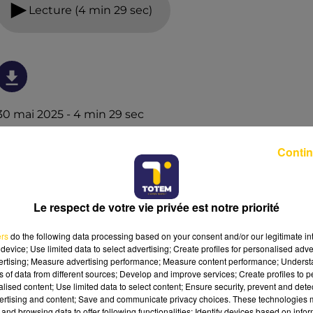
Lecture (4 min 29 sec)
30 mai 2025 - 4 min 29 sec
L'INFO DU NORD DU LOT DU 30/05/25 À
Contin
07H00
Ecoutez sur Totem l'information à Tulle, Brive, dans le
Nord du Lot et le pays sarladais avec les reportages de
Le respect de votre vie privée est notre priorité
nos journalistes sur le terrain.
ers
do the following data processing based on your consent and/or our legitimate int
device; Use limited data to select advertising; Create profiles for personalised adver
vertising; Measure advertising performance; Measure content performance; Unders
ns of data from different sources; Develop and improve services; Create profiles to 
alised content; Use limited data to select content; Ensure security, prevent and detect
ertising and content; Save and communicate privacy choices. These technologies
and browsing data to offer following functionalities: Identify devices based on infor