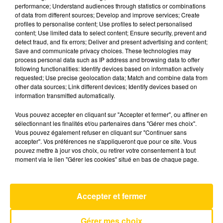
performance; Understand audiences through statistics or combinations
of data from different sources; Develop and improve services; Create
profiles to personalise content; Use profiles to select personalised
29 mai 2025 - 3 min 52 sec
content; Use limited data to select content; Ensure security, prevent and
L'INFO DU NORD DU LOT DU 29/05/25
detect fraud, and fix errors; Deliver and present advertising and content;
Save and communicate privacy choices. These technologies may
À 18H59
process personal data such as IP address and browsing data to offer
following functionalities: Identify devices based on information actively
Ecoutez sur Totem l'information à Tulle, Brive,
requested; Use precise geolocation data; Match and combine data from
dans le Nord du Lot et le pays sarladais avec les
other data sources; Link different devices; Identify devices based on
information transmitted automatically.
reportages de nos journalistes sur le terrain.
Vous pouvez accepter en cliquant sur "Accepter et fermer", ou affiner en
sélectionnant les finalités et/ou partenaires dans "Gérer mes choix".
Vous pouvez également refuser en cliquant sur "Continuer sans
accepter". Vos préférences ne s'appliqueront que pour ce site. Vous
pouvez mettre à jour vos choix, ou retirer votre consentement à tout
moment via le lien "Gérer les cookies" situé en bas de chaque page.
AVEYRON NORD
Someone Like You
Accepter et fermer
ADELE
Gérer mes choix