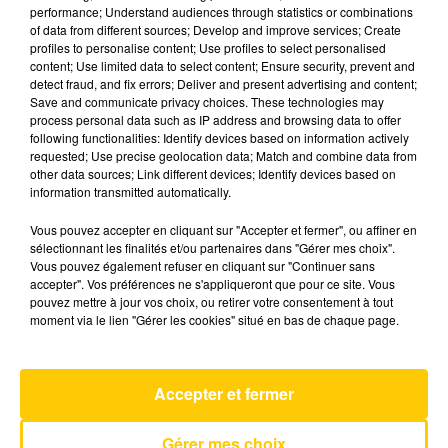
performance; Understand audiences through statistics or combinations
of data from different sources; Develop and improve services; Create
profiles to personalise content; Use profiles to select personalised
28 mai 2025 - 4 min 6 sec
content; Use limited data to select content; Ensure security, prevent and
L'INFO DU NORD DU LOT DU 28/05/25
detect fraud, and fix errors; Deliver and present advertising and content;
Save and communicate privacy choices. These technologies may
À 07H30
process personal data such as IP address and browsing data to offer
following functionalities: Identify devices based on information actively
Ecoutez sur Totem l'information à Tulle, Brive,
requested; Use precise geolocation data; Match and combine data from
dans le Nord du Lot et le pays sarladais avec les
other data sources; Link different devices; Identify devices based on
information transmitted automatically.
reportages de nos journalistes sur le terrain.
Vous pouvez accepter en cliquant sur "Accepter et fermer", ou affiner en
sélectionnant les finalités et/ou partenaires dans "Gérer mes choix".
Vous pouvez également refuser en cliquant sur "Continuer sans
accepter". Vos préférences ne s'appliqueront que pour ce site. Vous
pouvez mettre à jour vos choix, ou retirer votre consentement à tout
moment via le lien "Gérer les cookies" situé en bas de chaque page.
AVEYRON NORD
Cryin
Accepter et fermer
AEROSMITH
Gérer mes choix