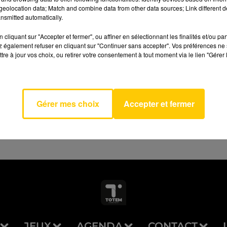
eolocation data; Match and combine data from other data sources; Link different de
nsmitted automatically.
cliquant sur "Accepter et fermer", ou affiner en sélectionnant les finalités et/ou pa
 également refuser en cliquant sur "Continuer sans accepter". Vos préférences ne 
tre à jour vos choix, ou retirer votre consentement à tout moment via le lien "Gérer 
AVEYRON NORD
Betty
JAM
Gérer mes choix
Accepter et fermer
JEUX
AGENDA
CONTACT