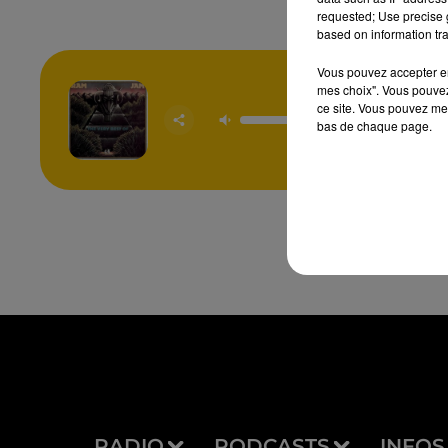
requested; Use precise g
based on information tra
Vous pouvez accepter en 
mes choix". Vous pouvez
ce site. Vous pouvez met
Black 
bas de chaque page.
RAM 
RADIO
PODCASTS
INFOS