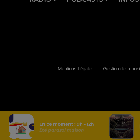
Mentions Légales
Gestion des cook
En ce moment :
9
h -
12
h
Été parasol maison