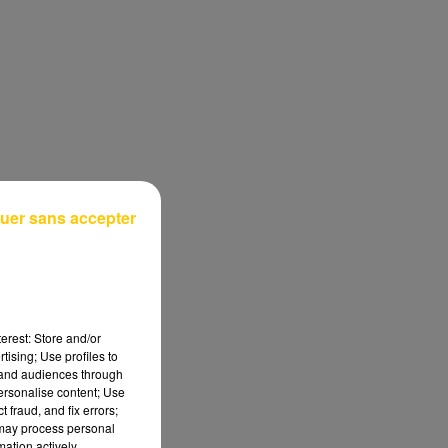
uer sans accepter
erest: Store and/or
tising; Use profiles to
tand audiences through
personalise content; Use
 fraud, and fix errors;
 may process personal
mation actively