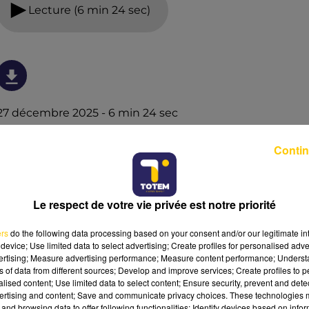
Lecture (6 min 24 sec)
27 décembre 2025 - 6 min 24 sec
L'INFO DU NORD DU LOT DU 27/12/25 À 12H29
Contin
Ecoutez sur Totem l'information à Tulle, Brive, dans le
Nord du Lot et le pays sarladais avec les reportages de
nos journalistes sur le terrain.
Le respect de votre vie privée est notre priorité
ers
do the following data processing based on your consent and/or our legitimate int
device; Use limited data to select advertising; Create profiles for personalised adver
vertising; Measure advertising performance; Measure content performance; Unders
ns of data from different sources; Develop and improve services; Create profiles to 
alised content; Use limited data to select content; Ensure security, prevent and detect
ertising and content; Save and communicate privacy choices. These technologies
and browsing data to offer following functionalities: Identify devices based on infor