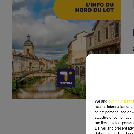
We and
our (447) partn
access information on a 
select personalised ad
statistics or combinatio
profiles to select person
Deliver and present adv
data such as IP address 