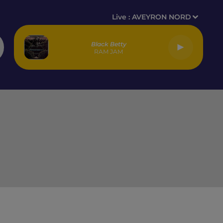
Live :
AVEYRON NORD
Black Betty
RAM JAM