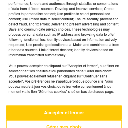
performance; Understand audiences through statistics or combinations
of data from different sources; Develop and improve services; Create
profiles to personalise content; Use profiles to select personalised
27 mai 2025 - 4 min 6 sec
content; Use limited data to select content; Ensure security, prevent and
L'INFO DU NORD DU LOT DU 27/05/25
detect fraud, and fix errors; Deliver and present advertising and content;
Save and communicate privacy choices. These technologies may
À 08H30
process personal data such as IP address and browsing data to offer
following functionalities: Identify devices based on information actively
Ecoutez sur Totem l'information à Tulle, Brive,
requested; Use precise geolocation data; Match and combine data from
dans le Nord du Lot et le pays sarladais avec les
other data sources; Link different devices; Identify devices based on
information transmitted automatically.
reportages de nos journalistes sur le terrain.
Vous pouvez accepter en cliquant sur "Accepter et fermer", ou affiner en
sélectionnant les finalités et/ou partenaires dans "Gérer mes choix".
Vous pouvez également refuser en cliquant sur "Continuer sans
accepter". Vos préférences ne s'appliqueront que pour ce site. Vous
pouvez mettre à jour vos choix, ou retirer votre consentement à tout
moment via le lien "Gérer les cookies" situé en bas de chaque page.
AVEYRON NORD
C'est A Qui Le Tour
Accepter et fermer
MYLENE FARMER
Gérer mes choix