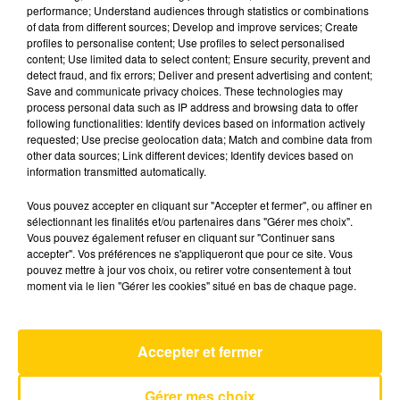
performance; Understand audiences through statistics or combinations
of data from different sources; Develop and improve services; Create
profiles to personalise content; Use profiles to select personalised
26 juin 2026 - 3 min 45 sec
content; Use limited data to select content; Ensure security, prevent and
L'INFO DU NORD DU LOT DU 26/06/26
detect fraud, and fix errors; Deliver and present advertising and content;
Save and communicate privacy choices. These technologies may
À 19H00
process personal data such as IP address and browsing data to offer
following functionalities: Identify devices based on information actively
Ecoutez sur Totem l'information à Tulle, Brive,
requested; Use precise geolocation data; Match and combine data from
dans le Nord du Lot et le pays sarladais avec les
other data sources; Link different devices; Identify devices based on
information transmitted automatically.
reportages de nos journalistes sur le terrain.
Vous pouvez accepter en cliquant sur "Accepter et fermer", ou affiner en
sélectionnant les finalités et/ou partenaires dans "Gérer mes choix".
Vous pouvez également refuser en cliquant sur "Continuer sans
accepter". Vos préférences ne s'appliqueront que pour ce site. Vous
pouvez mettre à jour vos choix, ou retirer votre consentement à tout
moment via le lien "Gérer les cookies" situé en bas de chaque page.
AVEYRON NORD
Dracula (jennie Remix)
Accepter et fermer
TAME IMPALA
Gérer mes choix