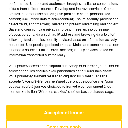
performance; Understand audiences through statistics or combinations
of data from different sources; Develop and improve services; Create
profiles to personalise content; Use profiles to select personalised
25 décembre 2025 - 3 min 35 sec
content; Use limited data to select content; Ensure security, prevent and
L'INFO DU NORD DU LOT DU 25/12/25 À
detect fraud, and fix errors; Deliver and present advertising and content;
Save and communicate privacy choices. These technologies may
17H59
process personal data such as IP address and browsing data to offer
following functionalities: Identify devices based on information actively
Ecoutez sur Totem l'information à Tulle, Brive,
requested; Use precise geolocation data; Match and combine data from
dans le Nord du Lot et le pays sarladais avec les
other data sources; Link different devices; Identify devices based on
information transmitted automatically.
reportages de nos journalistes sur le terrain.
Vous pouvez accepter en cliquant sur "Accepter et fermer", ou affiner en
sélectionnant les finalités et/ou partenaires dans "Gérer mes choix".
Vous pouvez également refuser en cliquant sur "Continuer sans
accepter". Vos préférences ne s'appliqueront que pour ce site. Vous
pouvez mettre à jour vos choix, ou retirer votre consentement à tout
moment via le lien "Gérer les cookies" situé en bas de chaque page.
AVEYRON NORD
Petite Marie (version Live)
Accepter et fermer
FRANCIS CABREL
Gérer mes choix