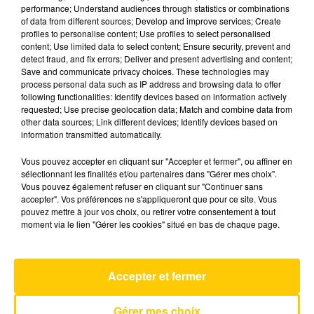
performance; Understand audiences through statistics or combinations
of data from different sources; Develop and improve services; Create
profiles to personalise content; Use profiles to select personalised
23 décembre 2025 - 4 min 15 sec
content; Use limited data to select content; Ensure security, prevent and
L'INFO DU NORD DU LOT DU 23/12/25 À
detect fraud, and fix errors; Deliver and present advertising and content;
Save and communicate privacy choices. These technologies may
08H29
process personal data such as IP address and browsing data to offer
following functionalities: Identify devices based on information actively
Ecoutez sur Totem l'information à Tulle, Brive,
requested; Use precise geolocation data; Match and combine data from
dans le Nord du Lot et le pays sarladais avec les
other data sources; Link different devices; Identify devices based on
information transmitted automatically.
reportages de nos journalistes sur le terrain.
Vous pouvez accepter en cliquant sur "Accepter et fermer", ou affiner en
sélectionnant les finalités et/ou partenaires dans "Gérer mes choix".
Vous pouvez également refuser en cliquant sur "Continuer sans
accepter". Vos préférences ne s'appliqueront que pour ce site. Vous
pouvez mettre à jour vos choix, ou retirer votre consentement à tout
moment via le lien "Gérer les cookies" situé en bas de chaque page.
AVEYRON NORD
Bubbly
Accepter et fermer
COLBIE CAILLAT
Gérer mes choix