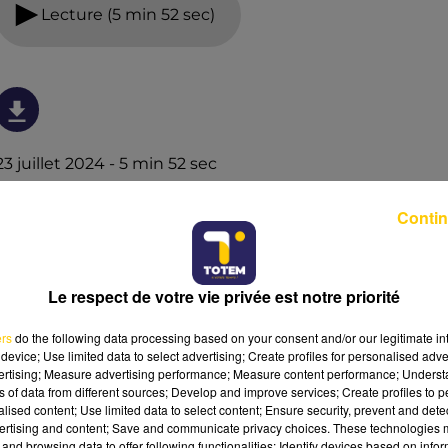
Lecture (5 min 52 sec)
23 juillet 2024 - 5 min 52 sec
L'INFO DU NORD DU LOT DU 23/07/24 À
Contin
12H29
Ecoutez sur Totem l'information à Tulle, Brive, dans le
Nord du Lot et le pays sarladais avec les reportages de
Le respect de votre vie privée est notre priorité
nos journalistes sur le terrain.
ers
do the following data processing based on your consent and/or our legitimate int
device; Use limited data to select advertising; Create profiles for personalised adver
vertising; Measure advertising performance; Measure content performance; Unders
ns of data from different sources; Develop and improve services; Create profiles to 
alised content; Use limited data to select content; Ensure security, prevent and detect
ertising and content; Save and communicate privacy choices. These technologies
and browsing data to offer following functionalities: Identify devices based on infor