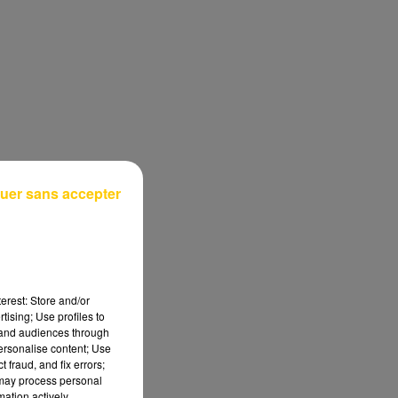
uer sans accepter
erest: Store and/or
tising; Use profiles to
tand audiences through
personalise content; Use
 fraud, and fix errors;
 may process personal
mation actively