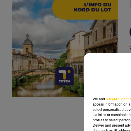
We and
our (447) partn
access information on a 
select personalised ad
statistics or combinatio
profiles to select person
Deliver and present adv
data such as IP address 