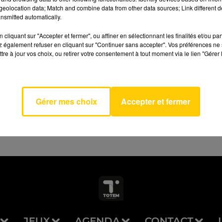
eolocation data; Match and combine data from other data sources; Link different de
nsmitted automatically.
cliquant sur "Accepter et fermer", ou affiner en sélectionnant les finalités et/ou pa
 également refuser en cliquant sur "Continuer sans accepter". Vos préférences ne 
tre à jour vos choix, ou retirer votre consentement à tout moment via le lien "Gérer 
AVEYRON NORD
ight
SE
Gérer mes choix
Accepter et fermer
JEUX
AGENDA
CONTACT