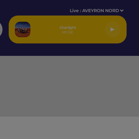
Live :
AVEYRON NORD
Starlight
MUSE