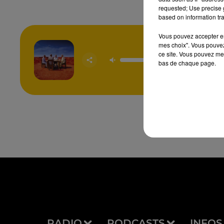
requested; Use precise g
based on information tra
Vous pouvez accepter en 
mes choix". Vous pouvez
ce site. Vous pouvez met
Starl
bas de chaque page.
MU
RADIO
PODCASTS
INFOS